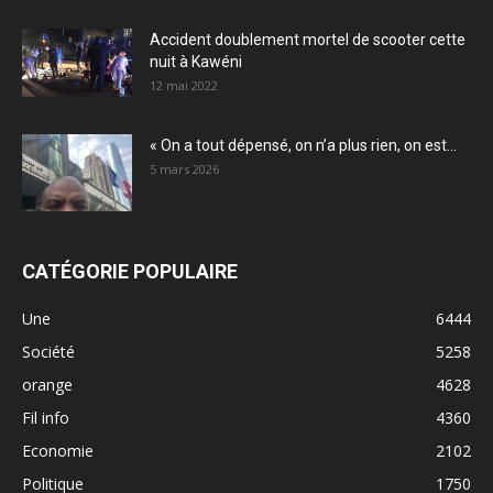
Accident doublement mortel de scooter cette
nuit à Kawéni
12 mai 2022
« On a tout dépensé, on n’a plus rien, on est...
5 mars 2026
CATÉGORIE POPULAIRE
Une
6444
Société
5258
orange
4628
Fil info
4360
Economie
2102
Politique
1750