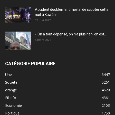
Accident doublement mortel de scooter cette
nuit à Kawéni
12 mai 2022
« On a tout dépensé, on n’a plus rien, on est...
5 mars 2026
CATÉGORIE POPULAIRE
Une
6447
Société
5261
orange
4628
Fil info
4361
Economie
2103
Politique
1750