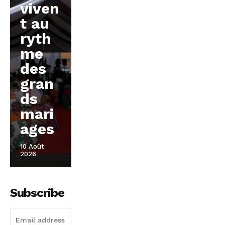
viven
t au
ryth
me
des
gran
ds
mari
ages
10 Août
2026
Subscribe