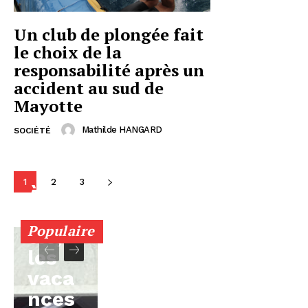
Un club de plongée fait
le choix de la
responsabilité après un
accident au sud de
Mayotte
Mathilde HANGARD
SOCIÉTÉ
1
2
3
À
Mayo
Populaire
tte,
les
vaca
nces