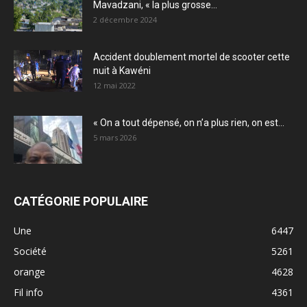
Mavadzani, « la plus grosse...
2 décembre 2024
Accident doublement mortel de scooter cette
nuit à Kawéni
12 mai 2022
« On a tout dépensé, on n’a plus rien, on est...
5 mars 2026
CATÉGORIE POPULAIRE
Une
6447
Société
5261
orange
4628
Fil info
4361