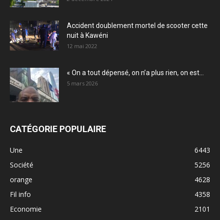
Accident doublement mortel de scooter cette
nuit à Kawéni
12 mai 2022
« On a tout dépensé, on n’a plus rien, on est...
5 mars 2026
CATÉGORIE POPULAIRE
Une
6443
Société
5256
orange
4628
Fil info
4358
Economie
2101