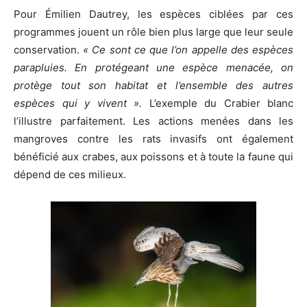
Pour Émilien Dautrey, les esp
è
ces ciblées par ces
programmes jouent un rôle bien plus large que leur seule
conservation.
« Ce sont ce que l’on appelle des esp
è
ces
parapluies. En protégeant une esp
è
ce menacée, on
prot
è
ge tout son habitat et l’ensemble des autres
esp
è
ces qui y vivent
».
L’exemple du Crabier blanc
l’illustre parfaitement. Les actions menées dans les
mangroves contre les rats invasifs ont également
béné
fici
é aux crabes, aux poissons et à toute la faune qui
dépend de ces milieux.