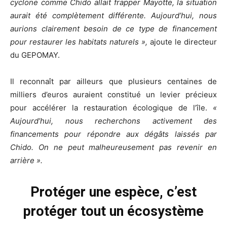
cyclone comme Chido allait frapper Mayotte, la situation
aurait été
complè
tement différente. Aujourd’hui, nous
aurions clairement besoin de ce type de financement
pour restaurer les habitats naturels
»,
ajoute
l
e directeur
du GEPOMAY.
Il reconnaît par ailleurs que plusieurs centaines de
milliers d’euros auraient constitué un levier précieux
pour accélérer la restauration écologique de l’î
le.
«
Aujourd’hui, nous recherchons activement des
financements pour répondre aux dégâts laissés par
Chido. On ne peut malheureusement pas revenir en
arri
ère
».
Prot
éger une esp
è
ce, c’est
protéger tout un écosyst
è
me