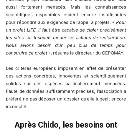
aussi fortement menacés. Mais les connaissances
scientifiques disponibles étaient encore insuffisantes
pour répondre aux exigences de l’appel à projets.
« Pour
un projet LIFE, il faut être capable de cibler précisément
les sites sur lesquels mener les actions de restauration.
Nous avions besoin d’un peu plus de temps pour
construire ce projet
»
, résume
le directeur du GEPOMAY.
Les crit
è
res européens imposent en effet de présenter
des actions concr
è
tes, innovantes et scientifiquement
solides sur des esp
è
ces particuli
è
rement menacé
es.
Faute de données suffisamment précises, l’association a
préféré ne pas déposer un dossier qu’elle jugeait encore
incomplet.
Apr
è
s Chido, les besoins ont