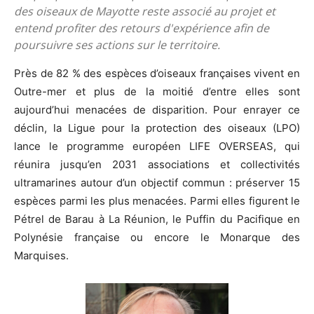
des oiseaux de Mayotte reste associé au projet et
entend profiter des retours d'expérience afin de
poursuivre ses actions sur le territoire.
Pr
è
s de 82 % des esp
è
ces d’oiseaux françaises vivent en
Outre-mer et plus de la moitié d’entre elles sont
aujourd’hui menacées de disparition. Pour enrayer ce
déclin, la Ligue pour la protection des oiseaux (LPO)
lance le programme européen LIFE OVERSEAS, qui
réunira jusqu’en 2031 associations et collectivités
ultramarines autour d’un objectif commun : préserver 15
esp
è
ces parmi les plus menacées. Parmi elles figurent le
Pé
trel de Barau
à La Réunion, le Puffin du Pacifique en
Polyné
sie fran
çaise ou encore le Monarque des
Marquises.