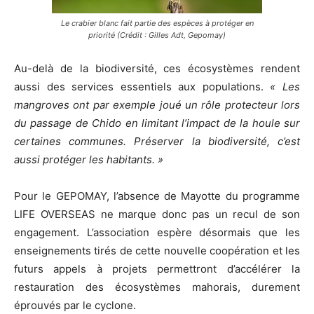
Le crabier blanc fait partie des espèces à protéger en
priorité (Crédit : Gilles Adt, Gepomay)
Au-delà
de la biodiversit
é, ces écosyst
è
mes rendent
aussi des services essentiels aux populations.
« Les
mangroves ont par exemple joué un rôle protecteur lors
du passage de Chido en limitant l’impact de la houle sur
certaines communes. Pré
server la biodiversit
é, c’est
aussi protéger les habitants.
»
Pour le GEPOMAY, l’absence de Mayotte du programme
LIFE OVERSEAS ne marque donc pas un recul de son
engagement. L’association esp
è
re désormais que les
enseignements tirés de cette nouvelle coopération et les
futurs appels à projets permettront d’accélérer la
restauration des écosyst
è
mes mahorais, durement
éprouvés par le cyclone.