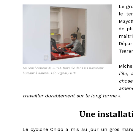
Le gr
le te
Mayott
de plu
maîtr
Dépar
Tsarar
Miche
Un collaborateur de SETEC travaille dans les nouveaux
l’île,
bureaux à Kaweni. Léo Vignal / JDM
chose
amenés
travailler durablement sur le long terme »
.
Une installat
Le cyclone Chido a mis au jour un gros manqu