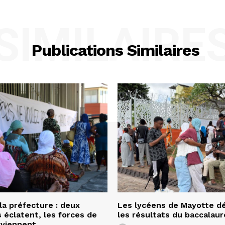
SIMILAIRE
Publications Similaires
la préfecture : deux
Les lycéens de Mayotte d
s éclatent, les forces de
les résultats du baccalaur
erviennent