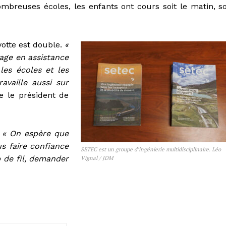
ombreuses écoles, les enfants ont cours soit le matin, so
otte est double.
«
age en assistance
les écoles et les
availle aussi sur
ue le président de
:
« On espère que
us faire confiance
SETEC est un groupe d’ingénierie multidisciplinaire. Léo
p de fil, demander
Vignal / JDM