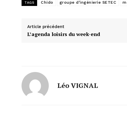
Chido
groupe d'ingénierie SETEC
ma
TAGS
Article précédent
L’agenda loisirs du week-end
Léo VIGNAL