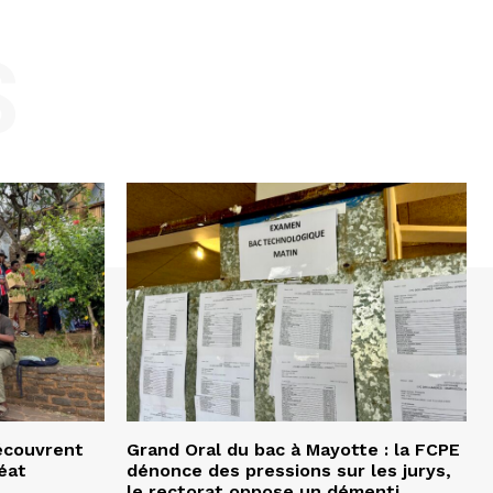
S
écouvrent
Grand Oral du bac à Mayotte : la FCPE
éat
dénonce des pressions sur les jurys,
le rectorat oppose un démenti