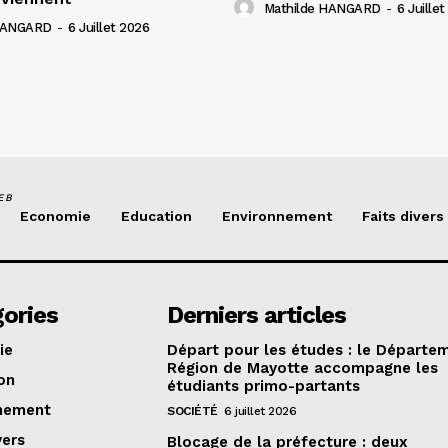
Mathilde HANGARD
-
6 Juille
 HANGARD
-
6 Juillet 2026
EB
Economie
Education
Environnement
Faits divers
ories
Derniers articles
ie
Départ pour les études : le Départe
Région de Mayotte accompagne les
on
étudiants primo-partants
nement
SOCIÉTÉ
6 juillet 2026
vers
Blocage de la préfecture : deux