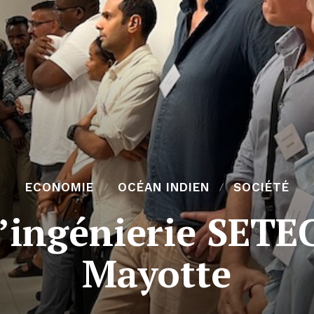
ECONOMIE
OCÉAN INDIEN
SOCIÉTÉ
’ingénierie SETEC 
Mayotte