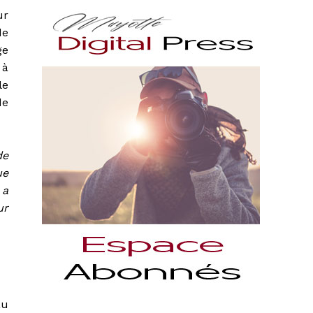
ur
de
ge
 à
le
de
de
ue
 a
ur
au