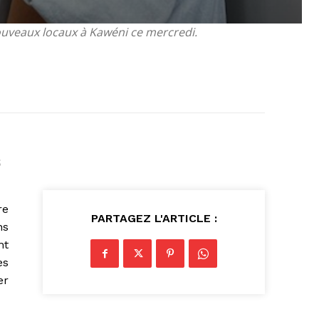
nouveaux locaux à Kawéni ce mercredi.
re
PARTAGEZ L'ARTICLE :
ns
nt
es
er