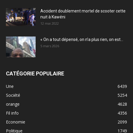
Accident doublement mortel de scooter cette
nuit à Kawéni
12 mai 2022
« On a tout dépensé, on n’a plus rien, on est...
5 mars 2026
CATÉGORIE POPULAIRE
Une
6439
Société
5254
orange
4628
Fil info
4356
Economie
2099
Politique
1749