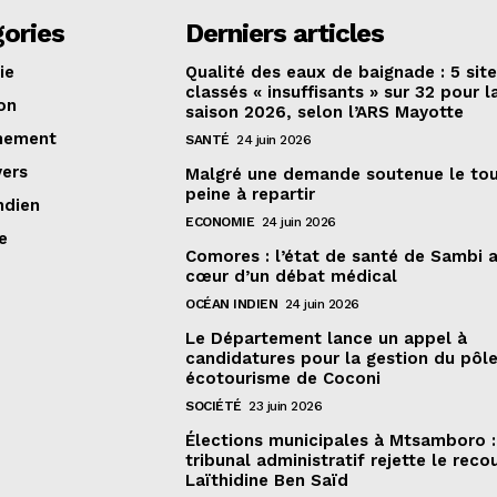
ories
Derniers articles
ie
Qualité des eaux de baignade : 5 sit
classés « insuffisants » sur 32 pour l
on
saison 2026, selon l’ARS Mayotte
nement
SANTÉ
24 juin 2026
vers
Malgré une demande soutenue le to
peine à repartir
ndien
ECONOMIE
24 juin 2026
e
Comores : l’état de santé de Sambi 
cœur d’un débat médical
OCÉAN INDIEN
24 juin 2026
Le Département lance un appel à
candidatures pour la gestion du pôl
écotourisme de Coconi
SOCIÉTÉ
23 juin 2026
Élections municipales à Mtsamboro :
tribunal administratif rejette le reco
Laïthidine Ben Saïd