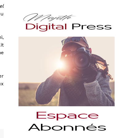
el
du
i,
it
ne
er
ux