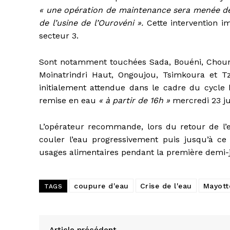
« une opération de maintenance sera menée dema
de l’usine de l’Ourovéni ».
Cette intervention i
secteur 3.
Sont notamment touchées Sada, Bouéni, Choun
Moinatrindri Haut, Ongoujou, Tsimkoura et Tzo
initialement attendue dans le cadre du cycle
remise en eau
« à partir de 16h »
mercredi 23 ju
L’opérateur recommande, lors du retour de l’ea
couler l’eau progressivement puis jusqu’à ce q
usages alimentaires pendant la première demi-j
coupure d'eau
Crise de l'eau
Mayott
TAGS