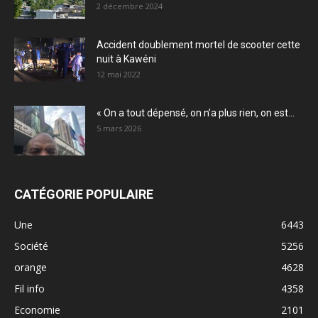
2 décembre 2024
Accident doublement mortel de scooter cette
nuit à Kawéni
12 mai 2022
« On a tout dépensé, on n’a plus rien, on est...
5 mars 2026
CATÉGORIE POPULAIRE
Une
6443
Société
5256
orange
4628
Fil info
4358
Economie
2101