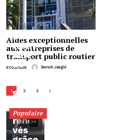
Une
Aides exceptionnelles
trent
aux entreprises de
aine
transport public routier
de
Benoit Jaëglé
ECONOMIE
loge
ment
s
1
2
3
bient
ôt
Populaire
réno
vés
grâce