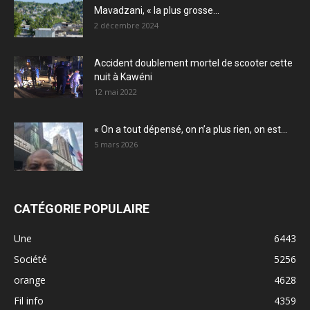
Mavadzani, « la plus grosse...
2 décembre 2024
Accident doublement mortel de scooter cette
nuit à Kawéni
12 mai 2022
« On a tout dépensé, on n’a plus rien, on est...
5 mars 2026
CATÉGORIE POPULAIRE
Une
6443
Société
5256
orange
4628
Fil info
4359