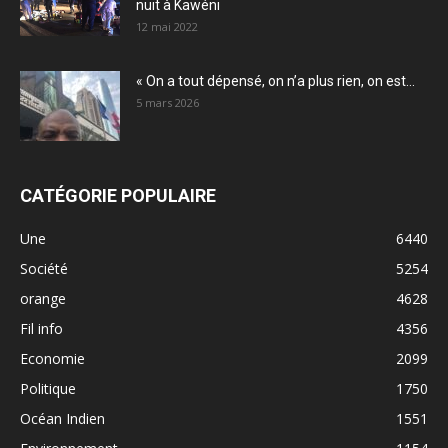
nuit à Kawéni
12 mai 2022
« On a tout dépensé, on n’a plus rien, on est...
5 mars 2026
CATÉGORIE POPULAIRE
Une
6440
Société
5254
orange
4628
Fil info
4356
Economie
2099
Politique
1750
Océan Indien
1551