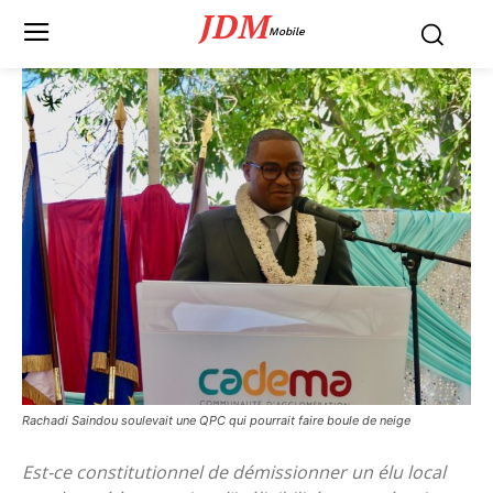
JDM
Mobile
Rachadi Saindou soulevait une QPC qui pourrait faire boule de neige
Est-ce constitutionnel de démissionner un élu local