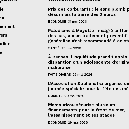
ie
Prix des carburants : le sans plomb 
désormais la barre des 2 euros
on
ECONOMIE
31 mai 2026
nement
Paludisme à Mayotte : malgré la fla
vers
des cas, aucun traitement préventif
généralisé n’est recommandé à ce s
ndien
SANTÉ
29 mai 2026
e
À Rennes, l’inquiétude grandit après 
disparition d’un adolescente d’origin
mahoraise
FAITS DIVERS
29 mai 2026
L’Association Soafianatra organise u
journée spéciale pour la fête des mè
SOCIÉTÉ
29 mai 2026
Mamoudzou sécurise plusieurs
financements pour le front de mer,
l’assainissement et ses stades
ECONOMIE
29 mai 2026