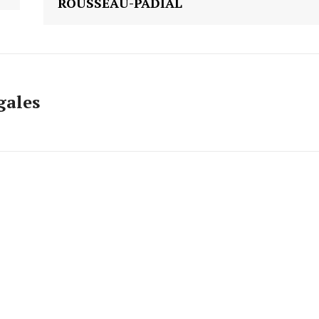
ROUSSEAU-PADIAL
gales