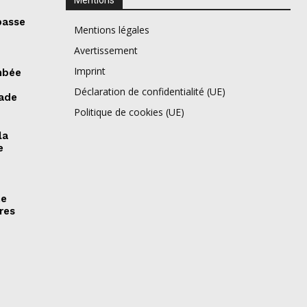
Mentions
passe
Mentions légales
Avertissement
Imprint
mbée
Déclaration de confidentialité (UE)
tade
Politique de cookies (UE)
la
e
ne
res