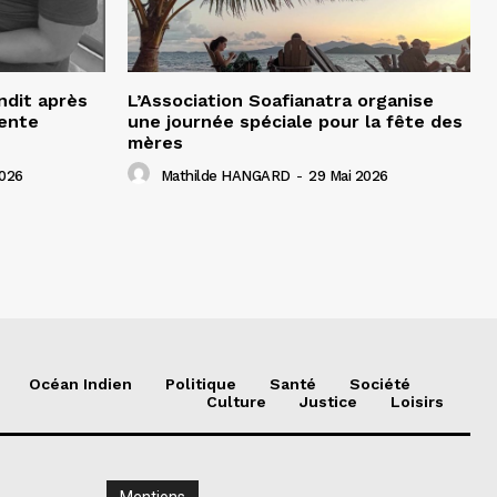
ndit après
L’Association Soafianatra organise
cente
une journée spéciale pour la fête des
mères
2026
Mathilde HANGARD
-
29 Mai 2026
Océan Indien
Politique
Santé
Société
Culture
Justice
Loisirs