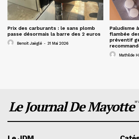
Prix des carburants : le sans plomb
Paludisme à
passe désormais la barre des 2 euros
flambée des
préventif g
Benoit Jaëglé
-
31 Mai 2026
recommandé
Mathilde
Le Journal De Mayotte
W
Le JDM
Catég