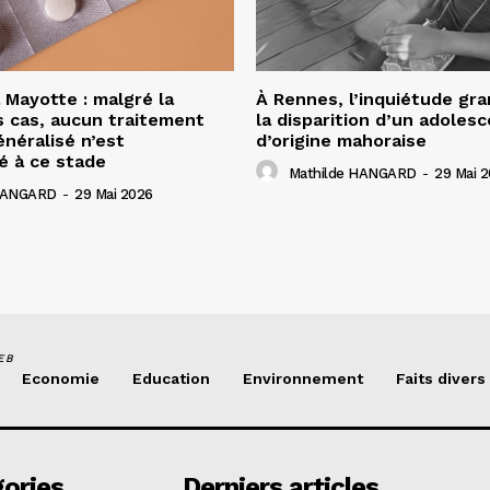
 Mayotte : malgré la
À Rennes, l’inquiétude gra
 cas, aucun traitement
la disparition d’un adoles
énéralisé n’est
d’origine mahoraise
 à ce stade
Mathilde HANGARD
-
29 Mai 
 HANGARD
-
29 Mai 2026
EB
Economie
Education
Environnement
Faits divers
ories
Derniers articles