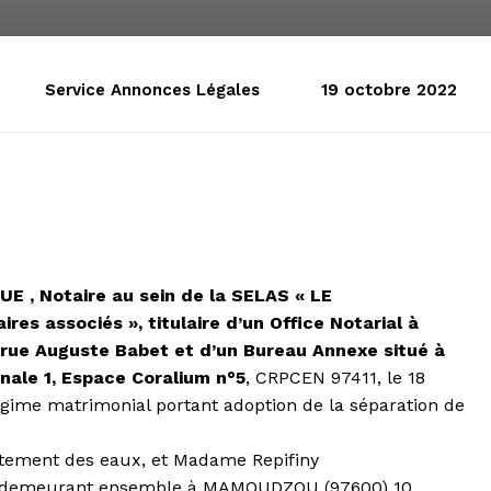
Service Annonces Légales
19 octobre 2022
E , Notaire au sein de la SELAS « LE
 associés », titulaire d’un Office Notarial à
 rue Auguste Babet et d’un Bureau Annexe situé à
ale 1, Espace Coralium n°5
, CRPCEN 97411, le 18
gime matrimonial portant adoption de la séparation de
aitement des eaux, et Madame Repifiny
ve, demeurant ensemble à MAMOUDZOU (97600) 10