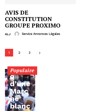
AVIS DE
CONSTITUTION
GROUPE PROXIMO
Service Annonces Légales
ALJ
1
2
3
Orga
nisati
Populaire
on
d’une
Marc
he
blanc