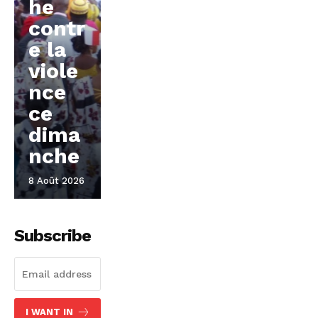
he
contr
e la
viole
nce
ce
dima
nche
8 Août 2026
Subscribe
I WANT IN