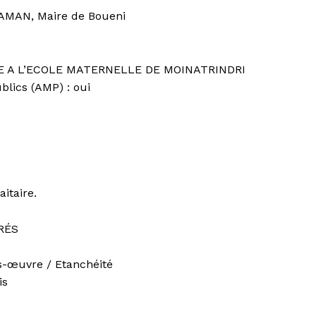
AMAN, Maire de Boueni
 A L’ECOLE MATERNELLE DE MOINATRINDRI
blics (AMP) : oui
aitaire.
RÉS
s-œuvre / Etanchéité
is