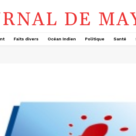
URNAL DE MA
nt
Faits divers
Océan Indien
Politique
Santé