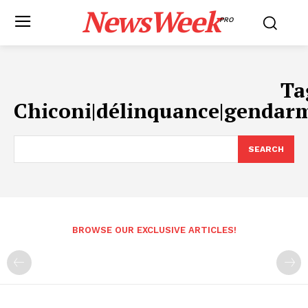
NewsWeek
PRO
Ta
Chiconi|délinquance|gendarm
SEARCH
BROWSE OUR EXCLUSIVE ARTICLES!