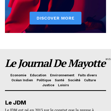
Le Journal De Mayotte
WE
Economie
Education
Environnement
Faits divers
Océan Indien
Politique
Santé
Société
Culture
Justice
Loisirs
Le JDM
Le JDM est né en 2013 sur le constat que la presse à