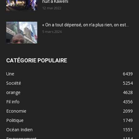
nuit à Kawéni
12 mai 2022
« On a tout dépensé, on n’a plus rien, on est...
5 mars 2026
CATÉGORIE POPULAIRE
Une
6439
Société
5254
orange
4628
Fil info
4356
Economie
2099
Politique
1749
Océan Indien
1551
Environnement
1154