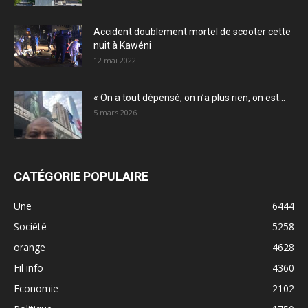
Accident doublement mortel de scooter cette
nuit à Kawéni
12 mai 2022
« On a tout dépensé, on n’a plus rien, on est...
5 mars 2026
CATÉGORIE POPULAIRE
Une
6444
Société
5258
orange
4628
Fil info
4360
Economie
2102