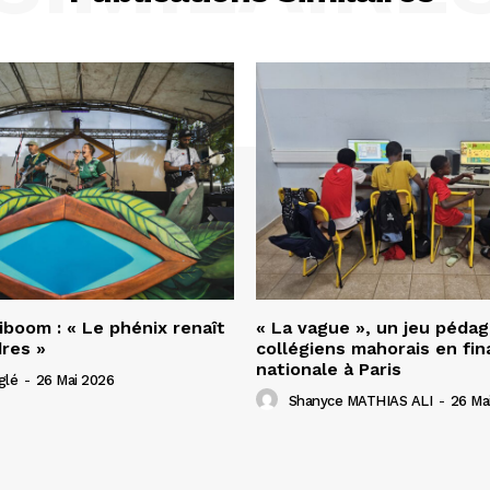
riboom : « Le phénix renaît
« La vague », un jeu péda
res »
collégiens mahorais en fin
nationale à Paris
glé
-
26 Mai 2026
Shanyce MATHIAS ALI
-
26 Ma