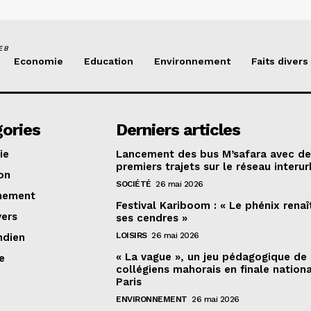
EB
Economie
Education
Environnement
Faits divers
ories
Derniers articles
ie
Lancement des bus M’safara avec d
premiers trajets sur le réseau interur
on
SOCIÉTÉ
26 mai 2026
nement
Festival Kariboom : « Le phénix renaî
vers
ses cendres »
LOISIRS
26 mai 2026
ndien
« La vague », un jeu pédagogique de
e
collégiens mahorais en finale nation
Paris
ENVIRONNEMENT
26 mai 2026