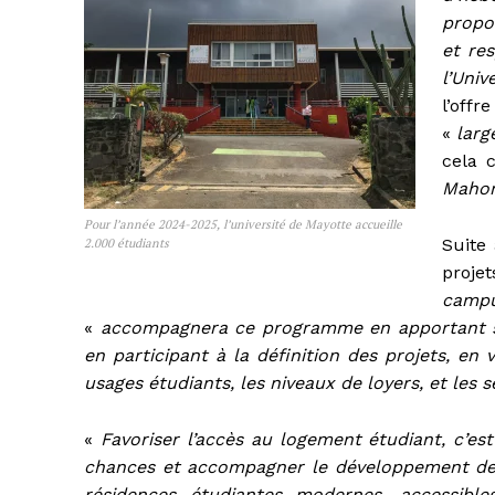
propo
et re
l’Uni
l’off
«
l
arg
cela 
Mahora
Pour l’année 2024-2025, l’université de Mayotte accueille
Suite
2.000 étudiants
projet
campus
«
accompagnera ce programme en apportant son
en participant à la définition des projets, en
usages étudiants, les niveaux de loyers, et les s
«
Favoriser l’accès au logement étudiant, c’es
chances et accompagner le développement de n
résidences étudiantes modernes, accessibl