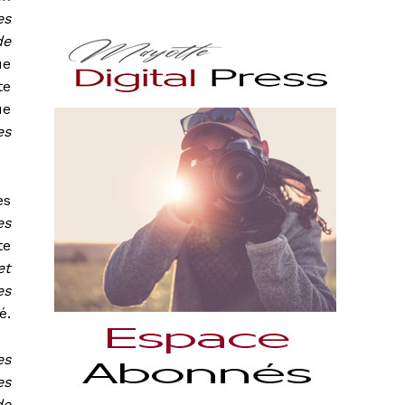
es
de
ue
te
ue
es
es
es
te
et
es
é.
es
es
de