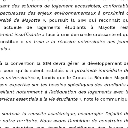
sant des solutions de logement accessibles, confortabl
spectueuses des enjeux environnementaux à proximité 
versité de Mayotte »,
poursuit la SIM qui reconnaît q
re actuelle de logements étudiants à Mayotte res
ement
insuffisante »
face à une demande croissante et q
constitue «
un frein à la réussite universitaire des jeun
is ».
 à la convention la SIM devra gérer le développement d
s pour qu’ils soient installés «
à proximité immédiate d
 universitaires »,
tandis que le Crous La Réunion-Mayot
 expertise sur les besoins spécifiques des étudiants 
 veillant notamment à l’adéquation des logements avec l
ervices essentiels à la vie étudiante »,
note le communiqu
t soutenir la réussite académique, encourager l’égalité d
otre territoire. Nous avons l’ambition de construire d
es et adaptées aux besoins spécifiques des jeunes 