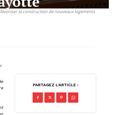
ayotte
r favoriser la construction de nouveaux logements
e
de
PARTAGEZ L'ARTICLE :
re
nt
en