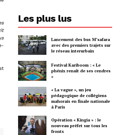
Les plus lus
es
it
us
Lancement des bus M’safara
avec des premiers trajets sur
e-
le réseau interurbain
Festival Kariboom : « Le
st
phénix renaît de ses cendres
»
« La vague », un jeu
pédagogique de collégiens
mahorais en finale nationale
à Paris
Opération « Kingia » : le
nouveau préfet sur tous les
fronts