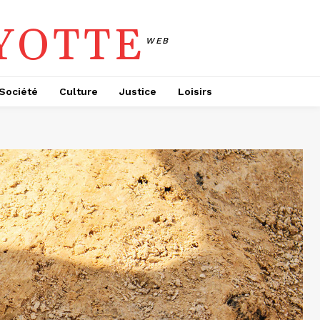
YOTTE
WEB
Société
Culture
Justice
Loisirs