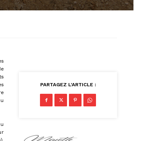
es
de
ts
es
PARTAGEZ L'ARTICLE :
re
du
pu
ur
),