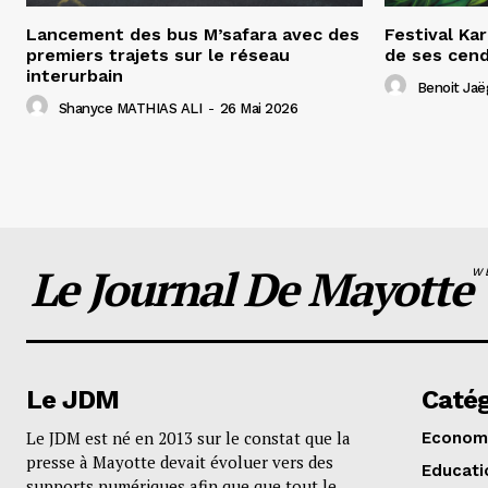
Lancement des bus M’safara avec des
Festival Ka
premiers trajets sur le réseau
de ses cend
interurbain
Benoit Jaë
Shanyce MATHIAS ALI
-
26 Mai 2026
Le Journal De Mayotte
W
Le JDM
Catég
Le JDM est né en 2013 sur le constat que la
Econom
presse à Mayotte devait évoluer vers des
Educati
supports numériques afin que que tout le