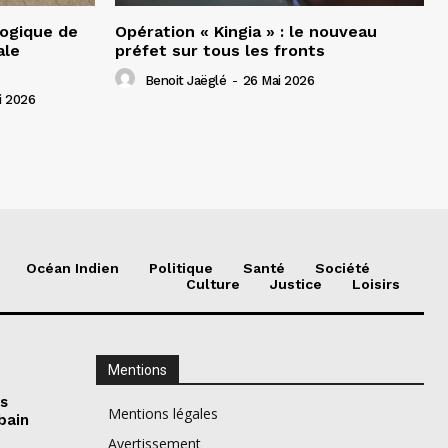
gogique de
Opération « Kingia » : le nouveau
ale
préfet sur tous les fronts
Benoit Jaëglé
-
26 Mai 2026
i 2026
Océan Indien
Politique
Santé
Société
Culture
Justice
Loisirs
Mentions
es
Mentions légales
bain
Avertissement