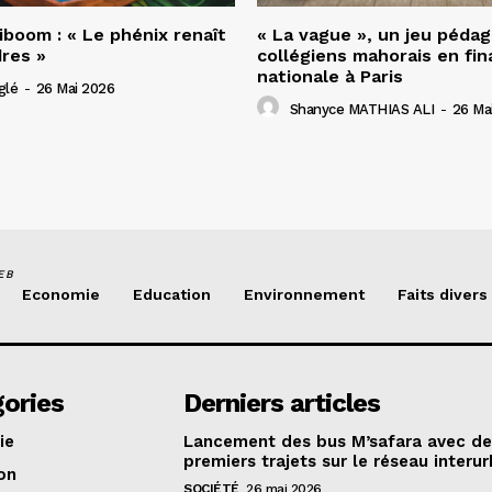
riboom : « Le phénix renaît
« La vague », un jeu péda
res »
collégiens mahorais en fin
nationale à Paris
glé
-
26 Mai 2026
Shanyce MATHIAS ALI
-
26 Ma
EB
Economie
Education
Environnement
Faits divers
ories
Derniers articles
ie
Lancement des bus M’safara avec d
premiers trajets sur le réseau interur
on
SOCIÉTÉ
26 mai 2026