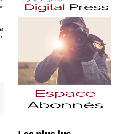
es
es
in
Les plus lus