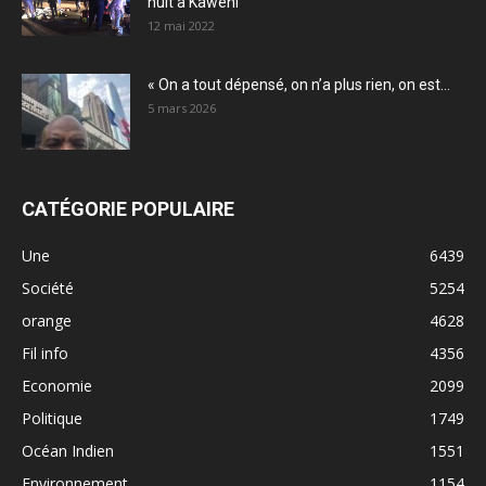
nuit à Kawéni
12 mai 2022
« On a tout dépensé, on n’a plus rien, on est...
5 mars 2026
CATÉGORIE POPULAIRE
Une
6439
Société
5254
orange
4628
Fil info
4356
Economie
2099
Politique
1749
Océan Indien
1551
Environnement
1154