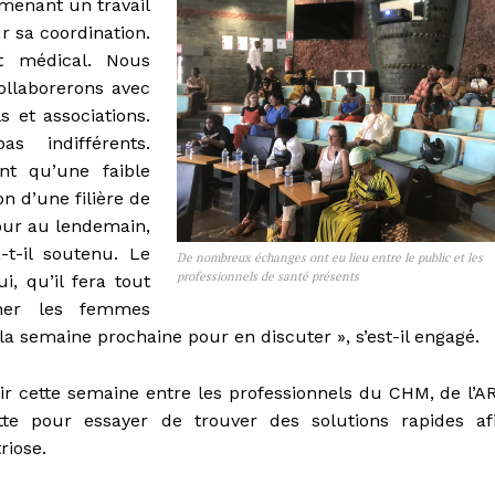
menant un travail
ur sa coordination.
et médical. Nous
ollaborerons avec
s et associations.
indifférents.
nt qu’une faible
n d’une filière de
our au lendemain,
-t-il soutenu. Le
De nombreux échanges ont eu lieu entre le public et les
professionnels de santé présents
, qu’il fera tout
ner les femmes
 semaine prochaine pour en discuter », s’est-il engagé.
r cette semaine entre les professionnels du CHM, de l’A
te pour essayer de trouver des solutions rapides af
riose.