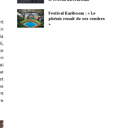
Festival Kariboom : « Le
phénix renaît de ses cendres
nt
»
En
la
l,
te
en
ai
ne
et
ns
nt
re