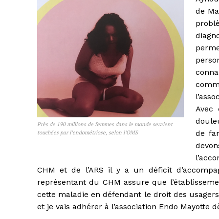
de May
probl
diagn
permet
pers
conna
comm
l’asso
Avec 
douleu
Près de 190 millions de femmes dans le monde seraient
de fa
touchées par l’endométriose, selon l’OMS
devon
l’acc
CHM et de l’ARS il y a un déficit d’accompag
représentant du CHM assure que l’établisseme
cette maladie en défendant le droit des usagers 
et je vais adhérer à l’association Endo Mayotte 