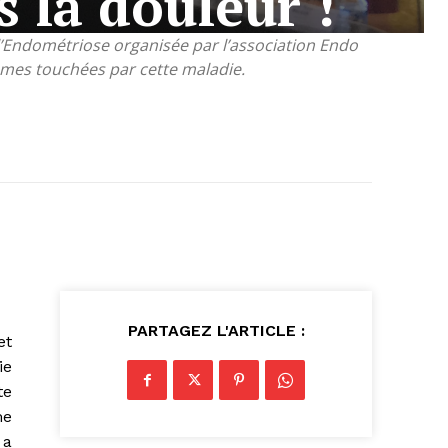
s la douleur !
’Endométriose organisée par l’association Endo
mmes touchées par cette maladie.
PARTAGEZ L'ARTICLE :
et
ie
te
me
 a