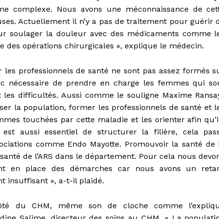
lème complexe. Nous avons une méconnaissance de cet
uses. Actuellement il n’y a pas de traitement pour guérir 
ur soulager la douleur avec des médicaments comme l
 des opérations chirurgicales », explique le médecin.
ar les professionnels de santé ne sont pas assez formés s
donc nécessaire de prendre en charge les femmes qui so
nt les difficultés. Aussi comme le souligne Maxime Ransa
liser la population, former les professionnels de santé et l
emmes touchées par cette maladie et les orienter afin qu’i
est aussi essentiel de structurer la filière, cela pas
ociations comme Endo Mayotte. Promouvoir la santé de 
e santé de l’ARS dans le département. Pour cela nous devo
ttant en place des démarches car nous avons un reta
nsuffisant », a-t-il plaidé.
ôté du CHM, même son de cloche comme l’expliq
dine Salime, directeur des soins au CHM. « La populati