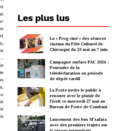
es
al
Les plus lus
ur
es
et
La « Prog ciné » des séances
s,
cinéma du Pôle Culturel de
Chirongui du 25 mai au 7 juin
de
r…
Campagne surface PAC 2026 :
la
Poursuite de la
ie
télédéclaration en période
de dépôt tardif
us
s,
La Poste invite le public à
du
renouer avec le plaisir de
l’écrit ce mercredi 27 mai au
le
Bureau de Poste de Combani
de
és
Lancement des bus M’safara
avec des premiers trajets sur
le réseau interurbain