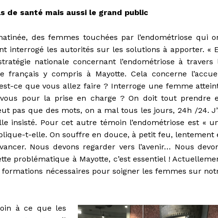
ls de santé mais aussi le grand public
matinée, des femmes touchées par l’endométriose qui o
nt interrogé les autorités sur les solutions à apporter. « 
ratégie nationale concernant l’endométriose à travers 
re français y compris à Mayotte. Cela concerne l’accuei
u’est-ce que vous allez faire ? Interroge une femme attein
s-vous pour la prise en charge ? On doit tout prendre 
t pas que des mots, on a mal tous les jours, 24h /24. J’
lle insisté. Pour cet autre témoin l’endométriose est « u
lique-t-elle. On souffre en douce, à petit feu, lentement 
avancer. Nous devons regarder vers l’avenir… Nous devo
tte problématique à Mayotte, c’est essentiel ! Actuelleme
es formations nécessaires pour soigner les femmes sur not
soin à ce que les