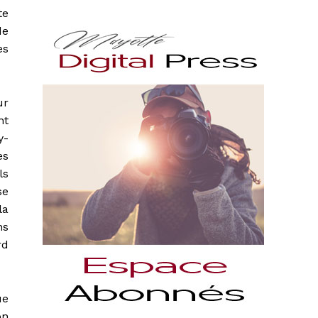
te
de
es
ur
nt
y-
es
ls
se
la
ns
rd
ue
on