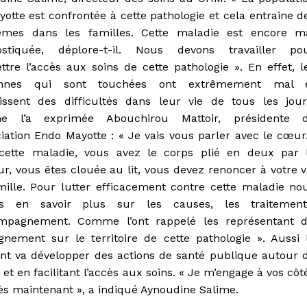
otte est confrontée à cette pathologie et cela entraine d
èmes dans les familles. Cette maladie est encore m
ostiquée, déplore-t-il. Nous devons travailler po
tre l’accès aux soins de cette pathologie ». En effet, l
onnes qui sont touchées ont extrêmement mal 
issent des difficultés dans leur vie de tous les jour
e l’a exprimée Abouchirou Mattoir, présidente 
ciation Endo Mayotte : « Je vais vous parler avec le cœu
cette maladie, vous avez le corps plié en deux par 
r, vous êtes clouée au lit, vous devez renoncer à votre v
mille. Pour lutter efficacement contre cette maladie no
s en savoir plus sur les causes, les traitement
ompagnement. Comme l’ont rappelé les représentant 
nement sur le territoire de cette pathologie ». Aussi 
nt va développer des actions de santé publique autour 
et en facilitant l’accès aux soins. « Je m’engage à vos côt
dès maintenant », a indiqué Aynoudine Salime.