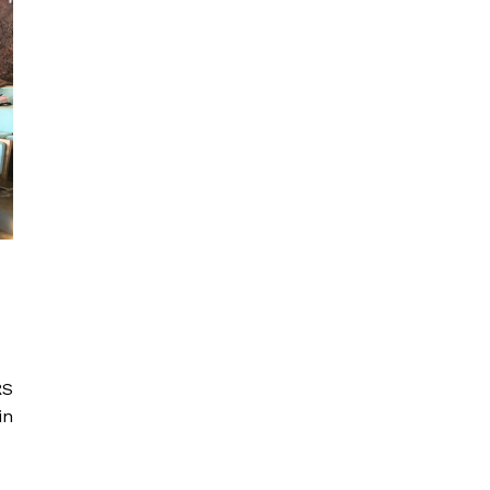
RS
in