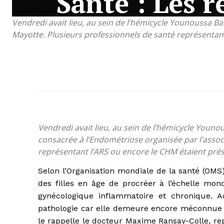
Santé : Les r
Vendredi avait lieu, au sein de l’hémicycle Younoussa 
Mayotte. Plusieurs professionnels de santé représentan
Vendredi avait lieu, au sein de l’hémicycle You
consacrée à l’Endométriose organisée par l’assoc
représentant l’ARS ou encore le CHM étaient pré
Selon l’Organisation mondiale de la santé (OMS
des filles en âge de procréer à l’échelle mond
gynécologique inflammatoire et chronique. A
pathologie car elle demeure encore méconnue
le rappelle le docteur Maxime Ransay-Colle, repr