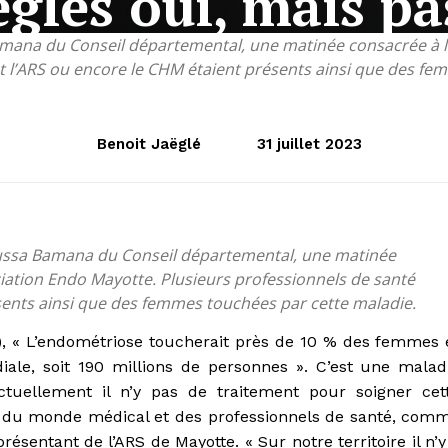
ègles oui, mais pa
Bamana du Conseil départemental, une matinée consacrée à l
t l’ARS ou encore le CHM étaient présents ainsi que des fe
Benoit Jaëglé
31 juillet 2023
noussa Bamana du Conseil départemental, une matinée
iation Endo Mayotte. Plusieurs professionnels de santé
sents ainsi que des femmes touchées par cette maladie.
), « L’endométriose toucherait près de 10 % des femmes 
iale, soit 190 millions de personnes ». C’est une malad
ctuellement il n’y pas de traitement pour soigner cet
 du monde médical et des professionnels de santé, com
ésentant de l’ARS de Mayotte. « Sur notre territoire il n’y