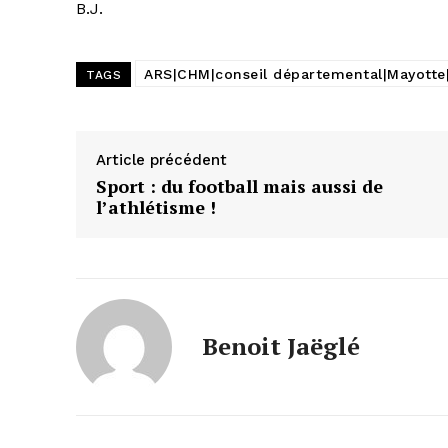
B.J.
ARS|CHM|conseil départemental|Mayotte
TAGS
Article précédent
Sport : du football mais aussi de
l’athlétisme !
Benoit Jaëglé