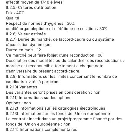
effectif moyen de 1748 élèves
II.2.5) Critères d’attribution
Prix :
40%
Qualité
Respect de normes d’hygiènes : 30%
qualité organoleptique et diététique de collation : 30%
II.2.6) Valeur estimée
II.2.7) Durée du marché, de l’accord-cadre ou du système
d’acquisition dynamique
Durée en mois : 12
Ce marché peut faire l’objet d’une reconduction :
oui
Description des modalités ou du calendrier des reconductions :
marché est reconductible tacitement
a
chaque date
d’anniversaire du présent accord-cadre.
II.2.9) Informations sur les limites concernant le nombre de
candidats invités à participer
II.2.10) Variantes
Des variantes seront prises en considération :
non
II.2.11) Informations sur les options
Options
:
non
II.2.12) Informations sur les catalogues électroniques
II.2.13) Information sur les fonds de l’Union européenne
Le contrat s’inscrit dans un projet/programme financé par des
fonds de l’Union européenne :
non
II.2.14) Informations complémentaires