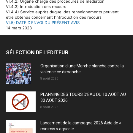
VI.4.2) Organe chargé des procédures de médiation
VI.4.3) Introduction des recours
VI.4.4) Service auprès duquel des renseignements peuvent
être obtenus concernant l’introduction des recours
VI.5) DATE D’ENVOI DU PRÉSENT AVIS
14 mars 2023
SÉLECTION DE L'EDITEUR
Organisation d’une Marche blanche contre la
violence ce dimanche
8 août 2026
PLANNING DES TOURS D’EAU DU 10 AOÛT AU
30 AOÛT 2026
8 août 2026
Lancement de la campagne 2026 Aide de «
minimis » agricole...