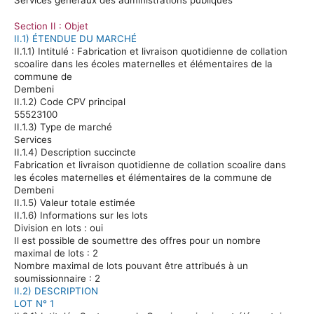
Section II : Objet
II.1) ÉTENDUE DU MARCHÉ
II.1.1) Intitulé :
Fabrication et livraison quotidienne de collation
scoalire
dans les écoles maternelles et élémentaires de la
commune de
Dembeni
II.1.2) Code CPV principal
55523100
II.1.3) Type de marché
Services
II.1.4) Description succincte
Fabrication et livraison quotidienne de collation
scoalire
dans
les écoles maternelles et élémentaires de la commune de
Dembeni
II.1.5) Valeur totale estimée
II.1.6) Informations sur les lots
Division en lots :
oui
Il est possible de soumettre des offres pour un nombre
maximal de lots :
2
Nombre maximal de lots pouvant être attribués à un
soumissionnaire :
2
II.2) DESCRIPTION
LOT N° 1