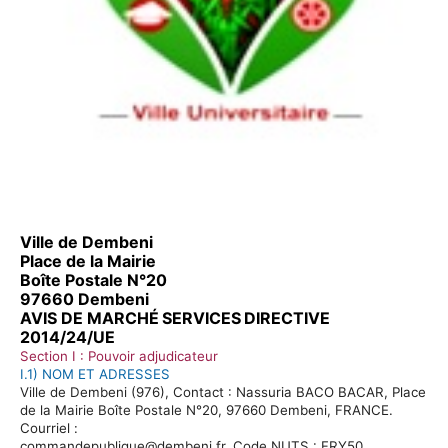
Ville de
Dembeni
Place de la Mairie
Boîte Postale N°20
97660
Dembeni
AVIS DE MARCHÉ
SERVICES
DIRECTIVE
2014/24/UE
Section I : Pouvoir adjudicateur
I.1) NOM ET ADRESSES
Ville de
Dembeni
(976), Contact :
Nassuria
BACO BACAR, Place
de la Mairie Boîte Postale N°20, 97660
Dembeni
, FRANCE.
Courriel :
commandepublique@dembeni.fr. Code NUTS : FRY50.