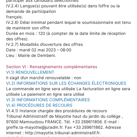
participer aux candidats sélectionnés
IV.2.4) Langue(s) pouvant être utilisée(s) dans l’offre ou la
demande de participation
français.
IV.2.6) Délai minimal pendant lequel le soumissionnaire est tenu
de maintenir son offre
Durée en mois :
120 (à compter de la date limite de réception
des offres).
IV.2.7) Modalités d’ouverture des offres
Date :
mardi 02 mai 2023 – 08:00
Lieu :
Mairie de
Dembeni
.
Section VI : Renseignements complémentaires
VI.1) RENOUVELLEMENT
Il s’agit d’un marché renouvelable :
non
VI.2) INFORMATIONS SUR LES ÉCHANGES ÉLECTRONIQUES
La commande en ligne sera utilisée La facturation en ligne sera
utilisée Le paiement en ligne sera utilisé
VI.3) INFORMATIONS COMPLÉMENTAIRES
VI.4) PROCÉDURES DE RECOURS
VI.4.1) Instance chargée des procédures de recours
Tribunal Administratif de Mayotte haut du jardin du
collège ,
97600 Mamoudzou FRANCE. Tél. +33 269611856. E-mail :
greffe.ta-mayotte@juradm.fr. Fax +33 269611862. Adresse
internet : http://mayotte.tribunal-administratif.fr.