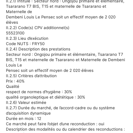
II.2.1) Intitulé :
Secteur nord :
Ongojou
primaire et élémentaire,
Tsararano
T7 BIS, T15 et maternelle de
Tsararano
et
Maternelle de
Dembeni
Louis Le
Pensec
soit un effectif moyen de 2 020
élèves
II.2.2) Code(s) CPV additionnel(s)
55523100
II.2.3) Lieu d’exécution
Code NUTS : FRY50
II.2.4) Description des prestations
Secteur nord :
Ongojou
primaire et élémentaire,
Tsararano
T7
BIS, T15 et maternelle de
Tsararano
et Maternelle de
Dembeni
Louis Le
Pensec
soit un effectif moyen de 2 020 élèves
II.2.5) Critères d’attribution
Prix :
40%
Qualité
respect de normes d’hygiène : 30%
qualité organoleptique et diététique : 30%
II.2.6) Valeur estimée
II.2.7) Durée du marché, de l’accord-cadre ou du système
d’acquisition dynamique
Durée en mois : 12
Ce marché peut faire l’objet d’une reconduction :
oui
Description des modalités ou du calendrier des reconductions :