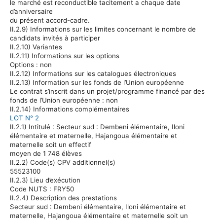
le marché est reconductible tacitement
a
chaque date
d’anniversaire
du présent accord-cadre.
II.2.9) Informations sur les limites concernant le nombre de
candidats invités à participer
II.2.10) Variantes
II.2.11) Informations sur les options
Options
:
non
II.2.12) Informations sur les catalogues électroniques
II.2.13) Information sur les fonds de l’Union européenne
Le contrat s’inscrit dans un projet/programme financé par des
fonds de l’Union européenne :
non
II.2.14) Informations complémentaires
LOT N° 2
II.2.1) Intitulé :
Secteur sud :
Dembeni
élémentaire,
Iloni
élémentaire et maternelle,
Hajangoua
élémentaire et
maternelle soit un effectif
moyen de 1 748 élèves
II.2.2) Code(s) CPV additionnel(s)
55523100
II.2.3) Lieu d’exécution
Code NUTS : FRY50
II.2.4) Description des prestations
Secteur sud :
Dembeni
élémentaire,
Iloni
élémentaire et
maternelle,
Hajangoua
élémentaire et maternelle soit un