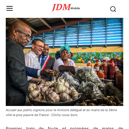
JDM
Mobile
Accueil aux petits oignons pour le ministre délégué et ex-maire de la 3ème
ville la plus pauvre de France : Clichy-sous-bois.
Premier bain de foule et poignées de mains de