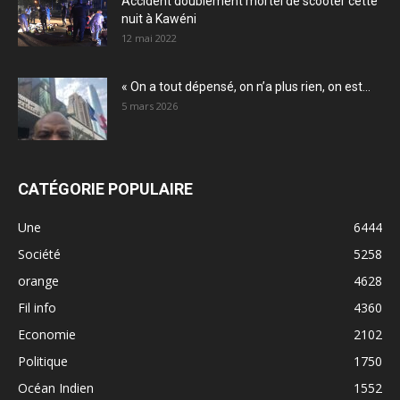
Accident doublement mortel de scooter cette
nuit à Kawéni
12 mai 2022
« On a tout dépensé, on n’a plus rien, on est...
5 mars 2026
CATÉGORIE POPULAIRE
Une
6444
Société
5258
orange
4628
Fil info
4360
Economie
2102
Politique
1750
Océan Indien
1552