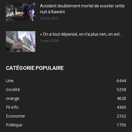
Accident doublement mortel de scooter cette
nuit à Kawéni
12 mai 2022
« On a tout dépensé, on n’a plus rien, on est...
5 mars 2026
CATÉGORIE POPULAIRE
Une
6444
Société
5258
orange
4628
Fil info
4360
Economie
2102
Politique
1750