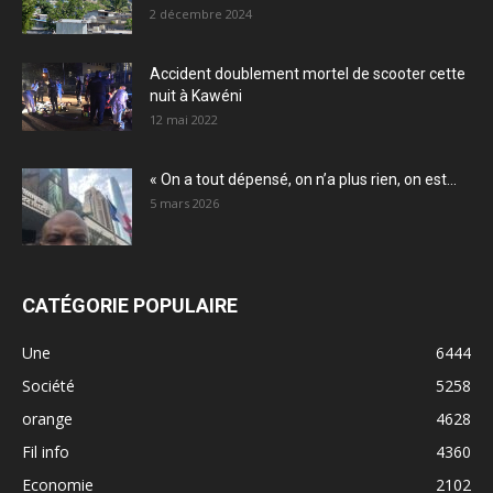
2 décembre 2024
Accident doublement mortel de scooter cette
nuit à Kawéni
12 mai 2022
« On a tout dépensé, on n’a plus rien, on est...
5 mars 2026
CATÉGORIE POPULAIRE
Une
6444
Société
5258
orange
4628
Fil info
4360
Economie
2102