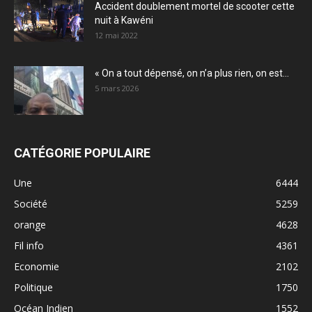
Accident doublement mortel de scooter cette
nuit à Kawéni
12 mai 2022
« On a tout dépensé, on n’a plus rien, on est...
5 mars 2026
CATÉGORIE POPULAIRE
Une
6444
Société
5259
orange
4628
Fil info
4361
Economie
2102
Politique
1750
Océan Indien
1552