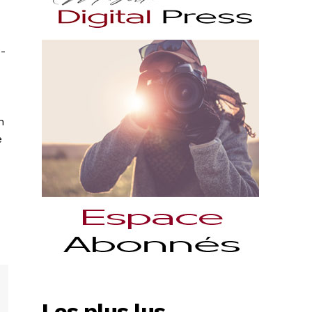
3-
n
e
Les plus lus