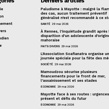
ories
Derniers articles
ie
Paludisme à Mayotte : malgré la fla
des cas, aucun traitement préventif
on
généralisé n’est recommandé à ce s
nement
SANTÉ
29 mai 2026
vers
À Rennes, l’inquiétude grandit après 
disparition d’un adolescente d’origin
ndien
mahoraise
e
FAITS DIVERS
29 mai 2026
L’Association Soafianatra organise u
journée spéciale pour la fête des mè
SOCIÉTÉ
29 mai 2026
Mamoudzou sécurise plusieurs
financements pour le front de mer,
l’assainissement et ses stades
ECONOMIE
29 mai 2026
Mayotte face à ses routes : urgence
présent et défis du futur
ECONOMIE
29 mai 2026