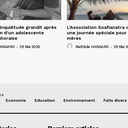
’inquiétude grandit après
L’Association Soafianatra 
ion d’un adolescente
une journée spéciale pour 
ahoraise
mères
 HANGARD
-
29 Mai 2026
Mathilde HANGARD
-
29 Mai 
EB
Economie
Education
Environnement
Faits divers