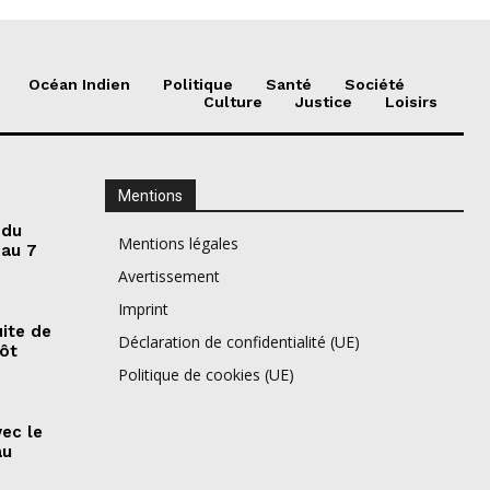
Océan Indien
Politique
Santé
Société
Culture
Justice
Loisirs
Mentions
 du
Mentions légales
 au 7
Avertissement
Imprint
ite de
Déclaration de confidentialité (UE)
pôt
Politique de cookies (UE)
vec le
au