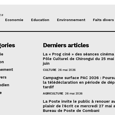
EB
Economie
Education
Environnement
Faits divers
ories
Derniers articles
ie
La « Prog ciné » des séances cinéma
Pôle Culturel de Chirongui du 25 mai
on
juin
nement
CULTURE
26 mai 2026
vers
Campagne surface PAC 2026 : Poursu
la télédéclaration en période de dé
ndien
tardif
e
AGRICULTURE
26 mai 2026
La Poste invite le public à renouer a
plaisir de l’écrit ce mercredi 27 mai 
Bureau de Poste de Combani