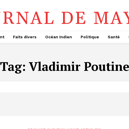
URNAL DE MA
nt
Faits divers
Océan Indien
Politique
Santé
Tag:
Vladimir Poutin