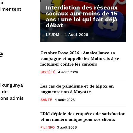
la
Interdiction des réseaux
limentent
sociaux aux moins de 15
ans : une loi qui fait déjà
débat
LEJDM
-
4 Août 2026
e
Octobre Rose 2026 : Amalca lance sa
campagne et appelle les Mahorais à se
mobiliser contre les cancers
SOCIÉTÉ
4 août 2026
chikungunya
Les cas de paludisme et de Mpox en
augmentation à Mayotte
e de
ssons admis
SANTÉ
4 août 2026
EDM déploie des enquêtes de satisfaction
et un numéro unique pour ses clients
FIL INFO
3 août 2026