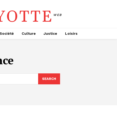
YOTTE
WEB
Société
Culture
Justice
Loisirs
nce
SEARCH