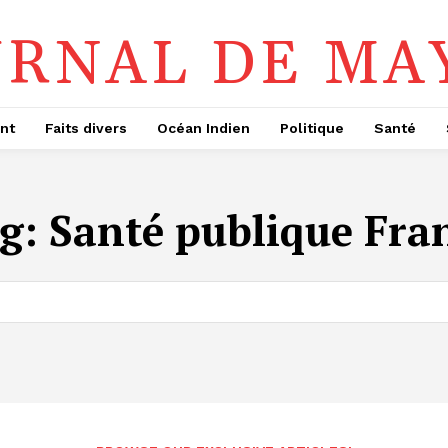
URNAL DE MA
nt
Faits divers
Océan Indien
Politique
Santé
g:
Santé publique Fra