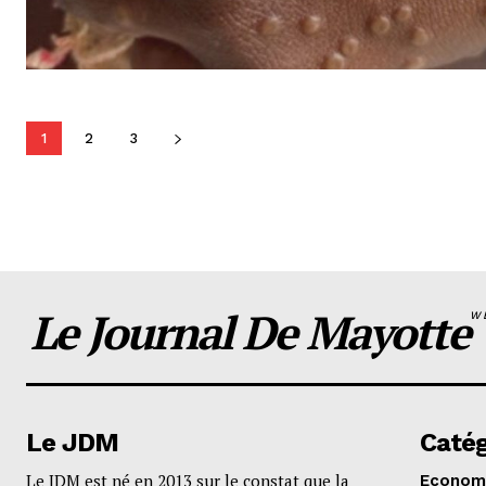
1
2
3
Le Journal De Mayotte
W
Le JDM
Catég
Le JDM est né en 2013 sur le constat que la
Econom