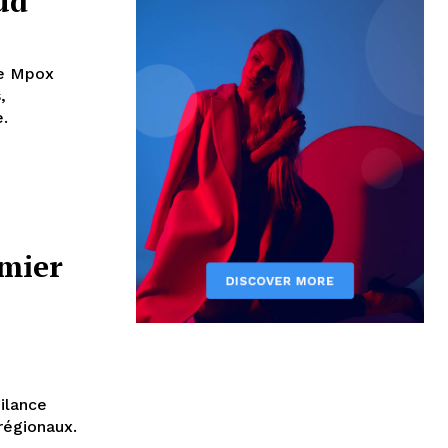
ud
de Mpox
,
e.
mier
ilance
 régionaux.