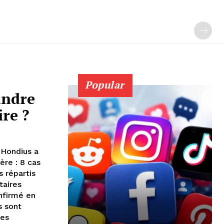
Popular
indre
ire ?
 Hondius a
ère : 8 cas
s répartis
taires
nfirmé en
s sont
les