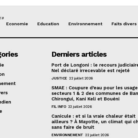
EB
Economie
Education
Environnement
Faits divers
ories
Derniers articles
ie
Port de Longoni : le recours judiciair
Nel déclaré irrecevable est rejeté
on
JUSTICE
22 juillet 2026
nement
SMAE : Coupure d’eau pour les usage
vers
secteurs 1 & 2 des communes de Ban
Chirongui, Kani Keli et Bouéni
ndien
FIL INFO
22 juillet 2026
e
Canicule : et si la vraie chaleur était
ailleurs ? À Mayotte, un climat qui 
sans faire de bruit
ENVIRONNEMENT
22 juillet 2026