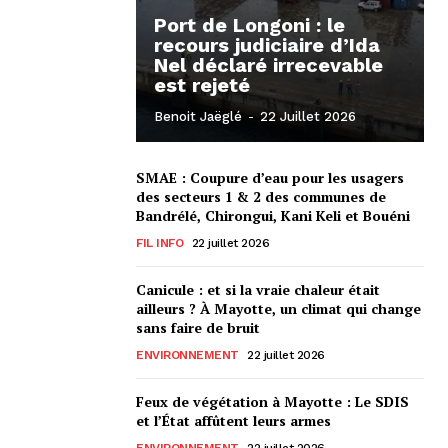
Port de Longoni : le
recours judiciaire d’Ida
Nel déclaré irrecevable
est rejeté
Benoit Jaëglé
-
22 Juillet 2026
SMAE : Coupure d’eau pour les usagers
des secteurs 1 & 2 des communes de
Bandrélé, Chirongui, Kani Keli et Bouéni
FIL INFO
22 juillet 2026
Canicule : et si la vraie chaleur était
ailleurs ? À Mayotte, un climat qui change
sans faire de bruit
ENVIRONNEMENT
22 juillet 2026
Feux de végétation à Mayotte : Le SDIS
et l’État affûtent leurs armes
ENVIRONNEMENT
22 juillet 2026