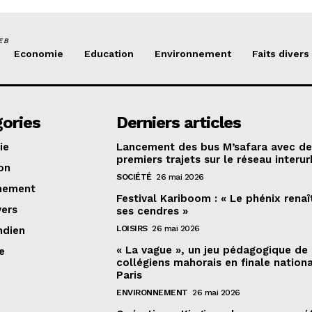
EB
Economie
Education
Environnement
Faits divers
ories
Derniers articles
ie
Lancement des bus M’safara avec d
premiers trajets sur le réseau interur
on
SOCIÉTÉ
26 mai 2026
nement
Festival Kariboom : « Le phénix renaî
vers
ses cendres »
LOISIRS
26 mai 2026
ndien
« La vague », un jeu pédagogique de
e
collégiens mahorais en finale nation
Paris
ENVIRONNEMENT
26 mai 2026