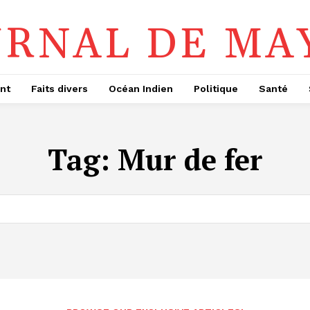
URNAL DE MA
nt
Faits divers
Océan Indien
Politique
Santé
Tag:
Mur de fer