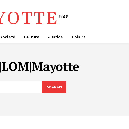
YOTTE
WEB
Société
Culture
Justice
Loisirs
és|LOM|Mayotte
SEARCH