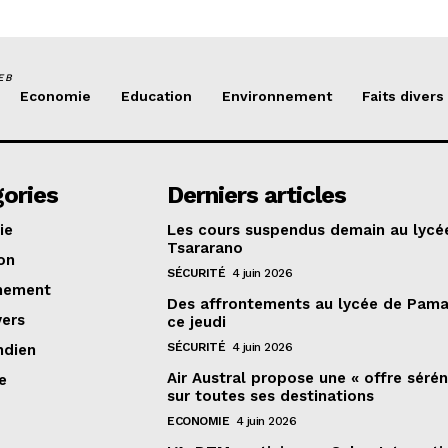
EB
Economie
Education
Environnement
Faits divers
ories
Derniers articles
ie
Les cours suspendus demain au lycé
Tsararano
on
SÉCURITÉ
4 juin 2026
nement
Des affrontements au lycée de Pama
vers
ce jeudi
SÉCURITÉ
4 juin 2026
ndien
Air Austral propose une « offre sérén
e
sur toutes ses destinations
ECONOMIE
4 juin 2026