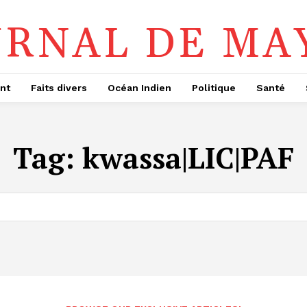
URNAL DE MA
nt
Faits divers
Océan Indien
Politique
Santé
Tag:
kwassa|LIC|PAF