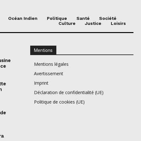
Océan Indien
Politique
Santé
Société
Culture
Justice
Loisirs
Mentions
usine
Mentions légales
nce
Avertissement
Imprint
tte
n
Déclaration de confidentialité (UE)
Politique de cookies (UE)
 de
ra