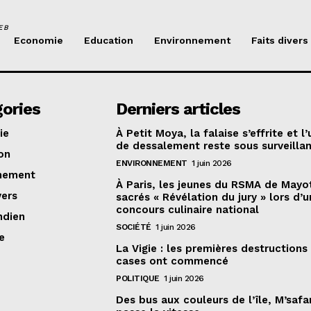
EB
Economie
Education
Environnement
Faits divers
ories
Derniers articles
ie
À Petit Moya, la falaise s’effrite et l’
de dessalement reste sous surveilla
on
ENVIRONNEMENT
1 juin 2026
nement
À Paris, les jeunes du RSMA de Mayo
vers
sacrés « Révélation du jury » lors d’u
concours culinaire national
ndien
SOCIÉTÉ
1 juin 2026
e
La Vigie : les premières destructions
cases ont commencé
POLITIQUE
1 juin 2026
Des bus aux couleurs de l’île, M’safa