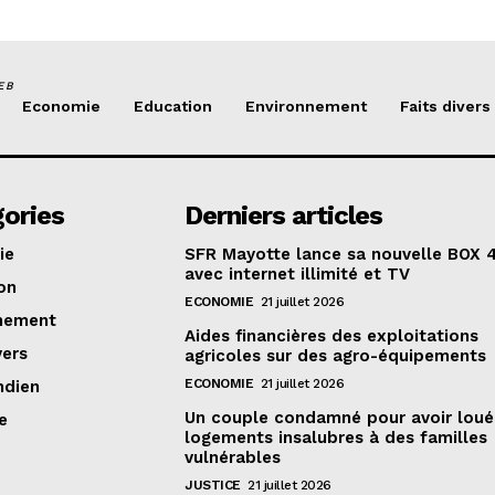
EB
Economie
Education
Environnement
Faits divers
ories
Derniers articles
ie
SFR Mayotte lance sa nouvelle BOX 
avec internet illimité et TV
on
ECONOMIE
21 juillet 2026
nement
Aides financières des exploitations
vers
agricoles sur des agro-équipements
ECONOMIE
21 juillet 2026
ndien
Un couple condamné pour avoir loué
e
logements insalubres à des familles
vulnérables
JUSTICE
21 juillet 2026