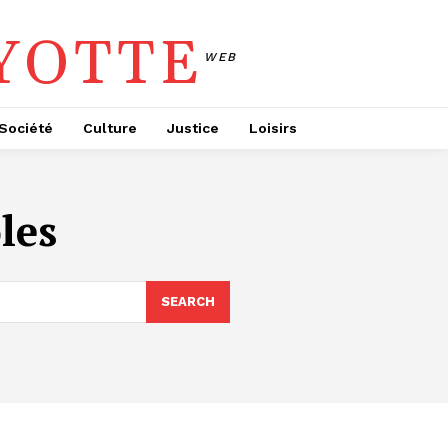
YOTTE
WEB
Société
Culture
Justice
Loisirs
les
SEARCH