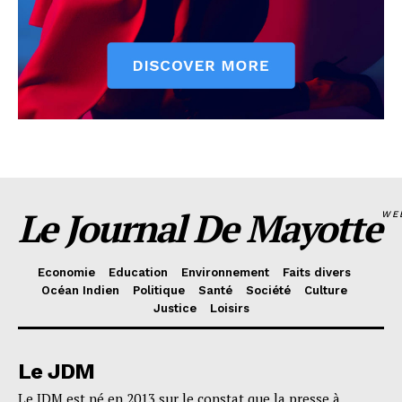
Le Journal De Mayotte
WE
Economie
Education
Environnement
Faits divers
Océan Indien
Politique
Santé
Société
Culture
Justice
Loisirs
Le JDM
Le JDM est né en 2013 sur le constat que la presse à