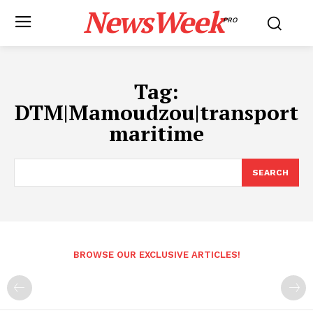
NewsWeek
PRO
Tag:
DTM|Mamoudzou|transport
maritime
SEARCH
BROWSE OUR EXCLUSIVE ARTICLES!