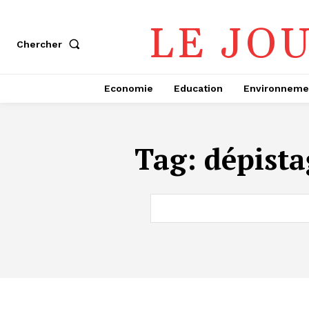
LE JO
Chercher
Economie
Education
Environneme
Tag:
dépista