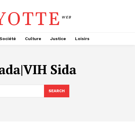
YOTTE
WEB
Société
Culture
Justice
Loisirs
sada|VIH Sida
SEARCH