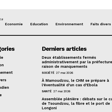
EB
Economie
Education
Environnement
Faits divers
ories
Derniers articles
ie
Deux établissements fermés
administrativement par la préfectur
on
raison de manquements
nement
SOCIÉTÉ
27 mai 2026
vers
À Mamoudzou, le CHM se prépare à
l’éventualité d’un cas d’Ebola
ndien
SANTÉ
27 mai 2026
e
Assemblée plénière : débats sur le 
de Tsoundzou, la fibre et le port de
Longoni