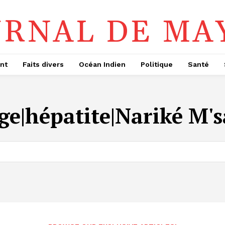
URNAL DE MA
nt
Faits divers
Océan Indien
Politique
Santé
ge|hépatite|Nariké M'