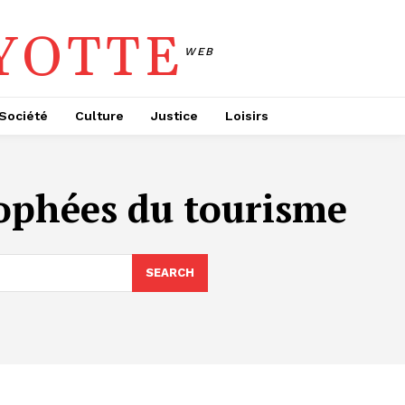
YOTTE
WEB
Société
Culture
Justice
Loisirs
ophées du tourisme
SEARCH