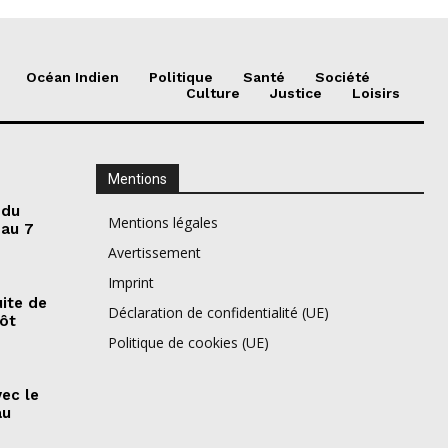
Océan Indien
Politique
Santé
Société
Culture
Justice
Loisirs
Mentions
 du
Mentions légales
 au 7
Avertissement
Imprint
ite de
Déclaration de confidentialité (UE)
pôt
Politique de cookies (UE)
vec le
au