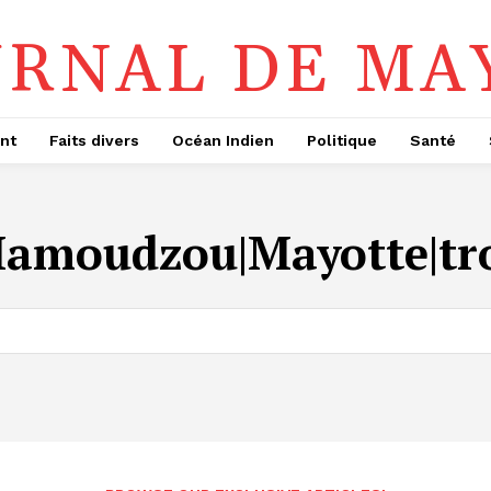
URNAL DE MA
nt
Faits divers
Océan Indien
Politique
Santé
|Mamoudzou|Mayotte|tr