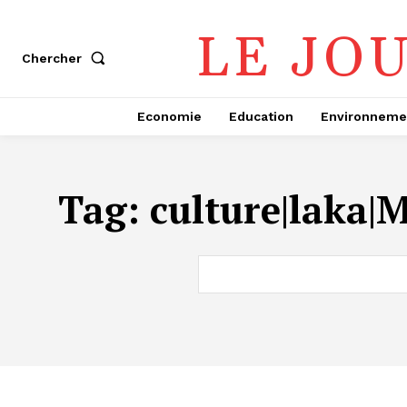
LE JO
Chercher
Economie
Education
Environneme
Tag:
culture|laka