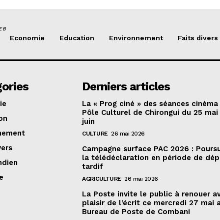
EB
Economie
Education
Environnement
Faits divers
ories
Derniers articles
ie
La « Prog ciné » des séances cinéma
Pôle Culturel de Chirongui du 25 mai
on
juin
nement
CULTURE
26 mai 2026
vers
Campagne surface PAC 2026 : Poursu
la télédéclaration en période de dé
ndien
tardif
e
AGRICULTURE
26 mai 2026
La Poste invite le public à renouer a
plaisir de l’écrit ce mercredi 27 mai 
Bureau de Poste de Combani