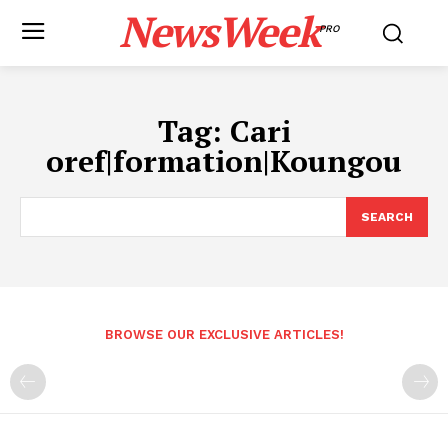
NewsWeek
PRO
Tag:
Cari
oref|formation|Koungou
SEARCH
BROWSE OUR EXCLUSIVE ARTICLES!