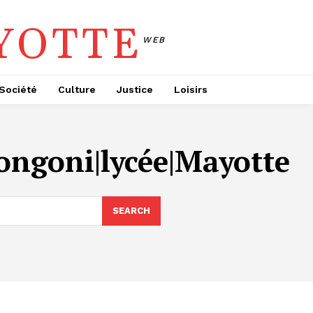
YOTTE
WEB
Société
Culture
Justice
Loisirs
ongoni|lycée|Mayotte
SEARCH