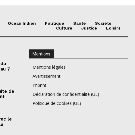
Océan Indien
Politique
Santé
Société
Culture
Justice
Loisirs
Mentions
 du
Mentions légales
 au 7
Avertissement
Imprint
ite de
Déclaration de confidentialité (UE)
pôt
Politique de cookies (UE)
vec le
au