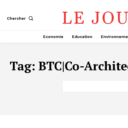
LE JO
Chercher
Economie
Education
Environneme
Tag:
BTC|Co-Archite