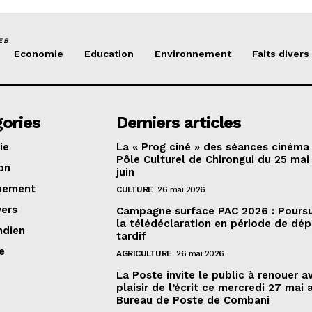
EB
Economie
Education
Environnement
Faits divers
ories
Derniers articles
ie
La « Prog ciné » des séances cinéma
Pôle Culturel de Chirongui du 25 mai
on
juin
nement
CULTURE
26 mai 2026
vers
Campagne surface PAC 2026 : Poursu
la télédéclaration en période de dé
ndien
tardif
e
AGRICULTURE
26 mai 2026
La Poste invite le public à renouer a
plaisir de l’écrit ce mercredi 27 mai 
Bureau de Poste de Combani