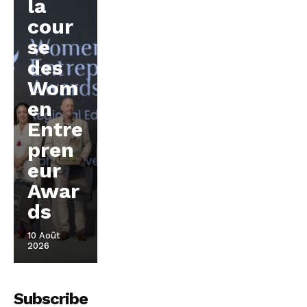
la
cour
se
des
Wom
en
Entre
pren
eur
Awar
ds
10 Août
2026
Subscribe