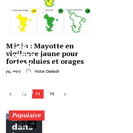
Météo : Mayotte en
Les
vigilance jaune pour
entre
fortes pluies et orages
pren
eures
Victor Diwisch
FIL INFO
mah
orais
73
74
75
es
entre
Populaire
nt
dans