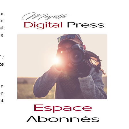
re
de
al
ue
 :
te
on
on
nt