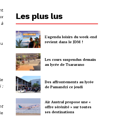
nt
Les plus lus
ux
 à
L’agenda loisirs du week-end
revient dans le JDM !
au
Les cours suspendus demain
au lycée de Tsararano
le
Des affrontements au lycée
 :
de Pamandzi ce jeudi
Air Austral propose une «
nt
offre sérénité » sur toutes
ses destinations
de