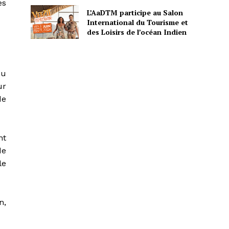
es
L’AaDTM participe au Salon
International du Tourisme et
des Loisirs de l’océan Indien
ou
ur
de
nt
de
le
n,