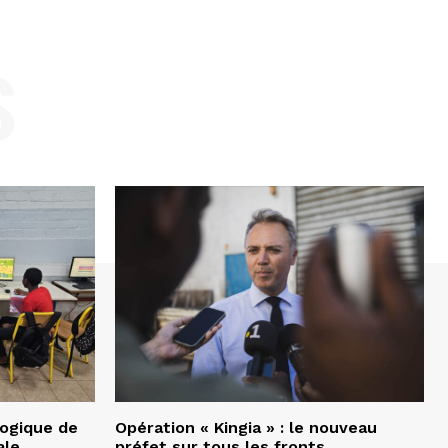
S
gogique de
Opération « Kingia » : le nouveau
ale
préfet sur tous les fronts