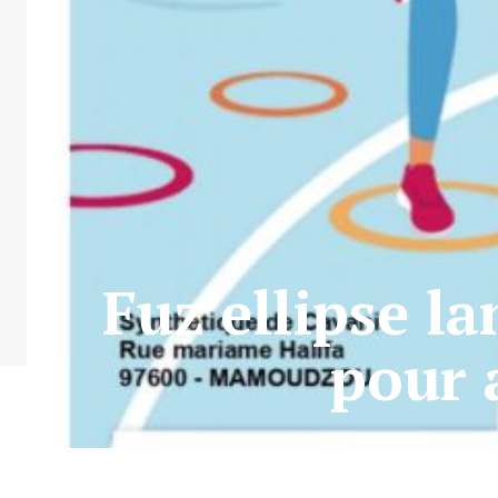
Fuz’ellipse la
pour a