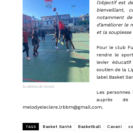
l’objectif est 
bienveillant,
notamment de p
d’améliorer le 
et la souplesse 
Pour le club Fuz
rendre le spor
levier éducati
soutien de la L
label Basket San
Le plateau de Cavani.
Les personnes i
auprès de 
melodyeleclere.lrbbm@gmail.com.
Basket Santé
Basketball
Cavani
co
TAGS