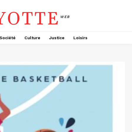
YOTTE
WEB
Société
Culture
Justice
Loisirs