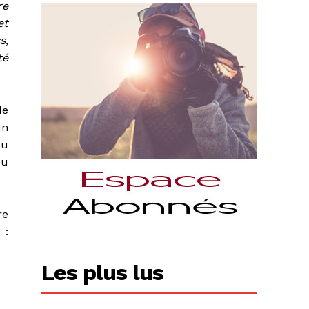
re
et
s,
té
de
un
du
du
re
 :
Les plus lus