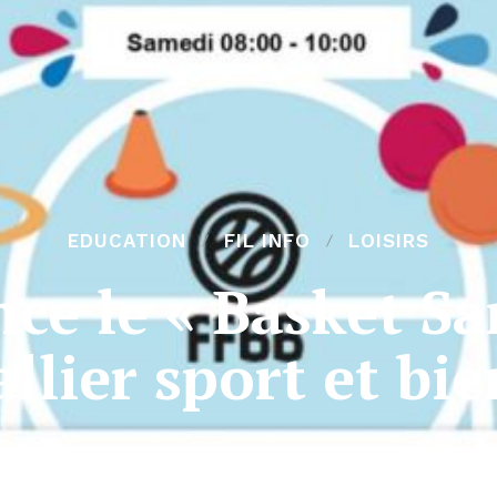
EDUCATION
FIL INFO
LOISIRS
nce le « Basket S
llier sport et bi