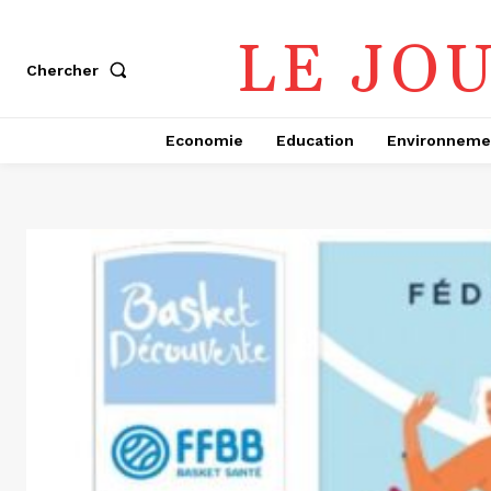
LE JO
Chercher
Economie
Education
Environneme