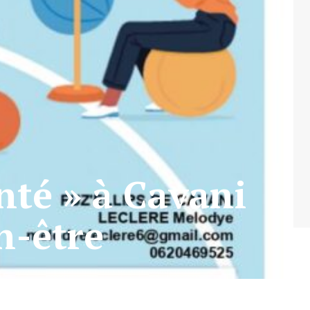
anté » à Cavani
en-être