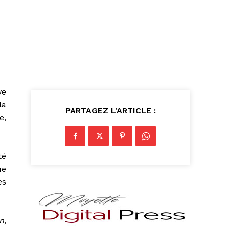
ve
la
PARTAGEZ L'ARTICLE :
e,
té
ue
es
n,