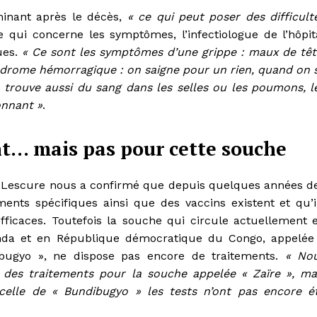
minant après le décès,
« ce qui peut poser des difficult
e qui concerne les symptômes, l’infectiologue de l’hôpit
ques.
« Ce sont les symptômes d’une grippe : maux de têt
ndrome hémorragique : on saigne pour un rien, quand on 
trouve aussi du sang dans les selles ou les poumons, l
onnant »
.
nt… mais pas pour cette souche
. Lescure nous a confirmé que depuis quelques années d
ments spécifiques ainsi que des vaccins existent et qu’i
efficaces. Toutefois la souche qui circule actuellement 
da et en République démocratique du Congo, appelée
bugyo », ne dispose pas encore de traitements.
« No
 des traitements pour la souche appelée « Zaïre », ma
celle de « Bundibugyo » les tests n’ont pas encore é