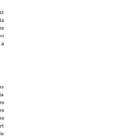
st
la
es
on
 à
us
la
es
es
es
et
de