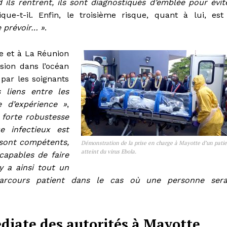
 ils rentrent, ils sont diagnostiqués d’emblée pour évit
ique-t-il. Enfin, le troisième risque, quant à lui, est
e prévoir… »
.
te et à La Réunion
sion dans l’océan
 par les soignants
 liens entre les
 d’expérience »
,
e forte robustesse
e infectieux est
 sont compétents,
Démonstration de la prise en charge à Mayotte d’un pati
atteint du virus Ebola.
capables de faire
 y a ainsi tout un
parcours patient dans le cas où une personne sera
diate des autorités à Mayotte