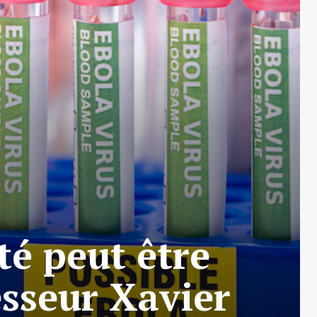
té peut être
esseur Xavier