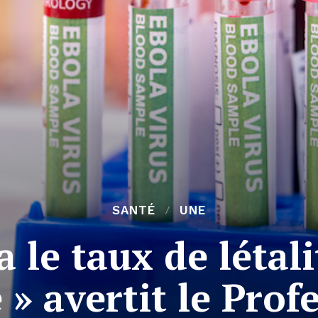
SANTÉ
UNE
a le taux de létali
 » avertit le Prof