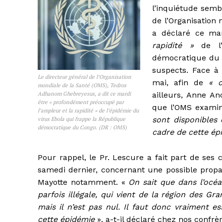
l’inquiétude semb
de l’Organisation
a déclaré ce ma
rapidité »
de l’
démocratique du 
suspects. Face à
Le directeur général de l’Organisation
mai, afin de
« c
mondiale de la Santé (OMS), Tedros
Adhanom Ghebreyesus, a dit ce mardi
ailleurs, Anne A
être « profondément préoccupé par
que l’OMS exami
l’ampleur et la rapidité » de l’épidémie du
sont disponibles 
virus Ebola qui frappe la République
démocratique du Congo. (DR : OMS)
cadre de cette ép
Pour rappel, le Pr. Lescure a fait part de ses 
samedi dernier, concernant une possible propaga
Mayotte notamment. «
On sait que dans l’océa
parfois illégale, qui vient de la région des Gr
mais il n’est pas nul.
Il faut donc vraiment es
cette épidémie
», a-t-il déclaré chez nos confrèr