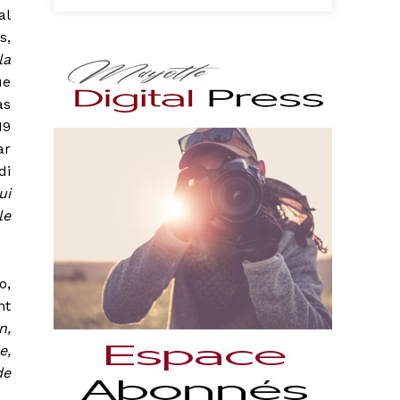
al
s,
la
ue
as
19
ar
di
ui
le
o,
nt
n,
e,
de