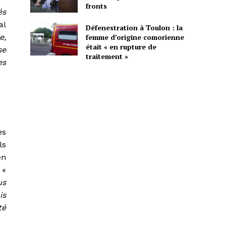
fronts
és
al
Défenestration à Toulon : la
femme d’origine comorienne
e,
était « en rupture de
se
traitement »
es
es
ls
en
 «
us
is
té