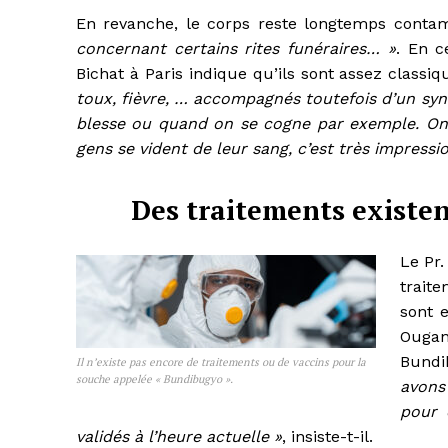
En revanche, le corps reste longtemps conta
concernant certains rites funéraires… »
. En c
Bichat à Paris indique qu’ils sont assez classi
toux, fièvre, … accompagnés toutefois d’un sy
blesse ou quand on se cogne par exemple. On 
gens se vident de leur sang, c’est très impressi
Des traitements existe
Le Pr
traite
sont 
Ougan
Bundi
Il n’existe pas encore de traitements ou de vaccins pour la
souche appelée « Bundibugyo ».
avons
pour 
validés à l’heure actuelle »
, insiste-t-il.