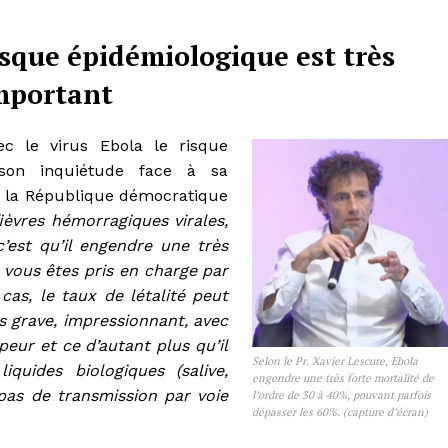
risque épidémiologique est très
mportant
ec le virus Ebola le risque
 son inquiétude face à sa
t la République démocratique
ièvres hémorragiques virales,
est qu’il engendre une très
i vous êtes pris en charge par
cas, le taux de létalité peut
ès grave, impressionnant, avec
peur et ce d’autant plus qu’il
Selon le Pr. Xavier Lescure, Ebola
quides biologiques (salive,
engendre une très forte mortalité de
 pas de transmission par voie
l’ordre de 30 à 40%, pouvant parfois
dépasser les 60%. (capture d’écran)