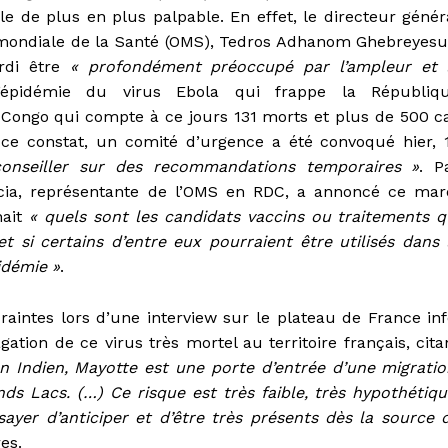
le de plus en plus palpable. En effet, le directeur génér
 mondiale de la Santé (OMS), Tedros Adhanom Ghebreyesu
rdi être
« profondément préoccupé par l’ampleur et 
épidémie du virus Ebola qui frappe la Républiq
Congo qui compte à ce jours 131 morts et plus de 500 c
 ce constat, un comité d’urgence a été convoqué hier, 
onseiller sur des recommandations temporaires »
. P
ncia, représentante de l’OMS en RDC, a annoncé ce mar
nait
« quels sont les candidats vaccins ou traitements q
et si certains d’entre eux pourraient être utilisés dans 
idémie »
.
craintes lors d’une interview sur le plateau de France inf
tion de ce virus très mortel au territoire français, cita
n Indien, Mayotte est une porte d’entrée d’une migratio
ands Lacs. (…) Ce risque est très faible, très hypothétiqu
sayer d’anticiper et d’être très présents dès la source 
es.