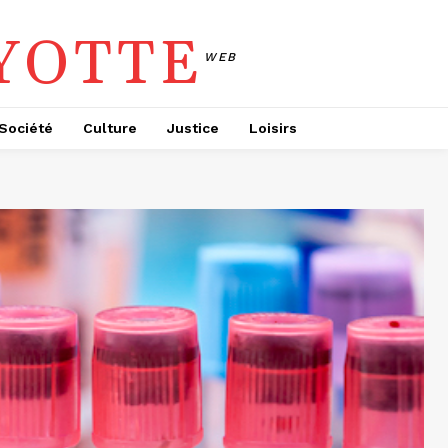
YOTTE
WEB
Société
Culture
Justice
Loisirs