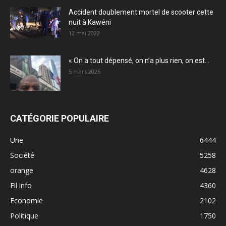
Accident doublement mortel de scooter cette
nuit à Kawéni
12 mai 2022
« On a tout dépensé, on n’a plus rien, on est...
5 mars 2026
CATÉGORIE POPULAIRE
Une
6444
Société
5258
orange
4628
Fil info
4360
Economie
2102
Politique
1750