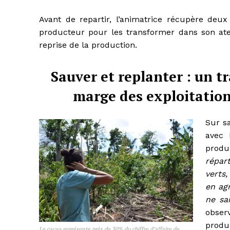
Avant de repartir, l’animatrice récupère deu
producteur pour les transformer dans son atel
reprise de la production.
Sauver et replanter : un tr
marge des exploitation
Sur s
avec 
produ
répar
verts
en agr
ne sa
obser
produ
Le cacao représente près de 30% du chiffre d’affaire de