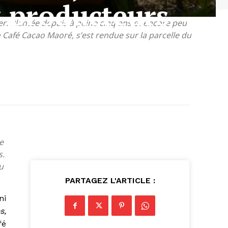
x producteurs
er. Plantée depuis à peine cinq ans et encore peu
n Café Cacao Maoré, s’est rendue sur la parcelle du
e
s.
u
PARTAGEZ L'ARTICLE :
ni
s,
fé