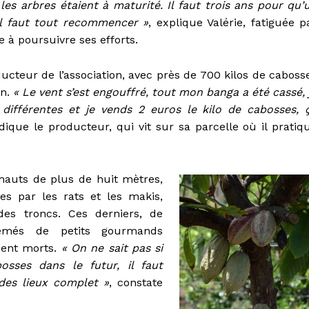
es arbres étaient à maturité. Il faut trois ans pour qu’
il faut tout recommencer »
, explique Valérie, fatiguée p
 à poursuivre ses efforts.
teur de l’association, avec près de 700 kilos de caboss
on.
« Le vent s’est engouffré, tout mon banga a été cassé, 
 différentes et je vends 2 euros le kilo de cabosses, 
ndique le producteur, qui vit sur sa parcelle où il pratiq
 hauts de plus de huit mètres,
es par les rats et les makis,
des troncs. Ces derniers, de
emés de petits gourmands
ement morts.
« On ne sait pas si
sses dans le futur, il faut
des lieux complet »
, constate