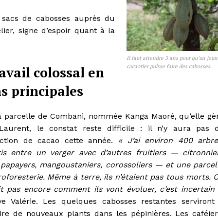
x sacs de cabosses auprès du
ier, signe d’espoir quant à la
Il faut attendre 3 ans pour qu’un jeu
cacaotier puisse faire des cabosses.
avail colossal en
s principales
a parcelle de Combani, nommée Kanga Maoré, qu’elle gè
Laurent, le constat reste difficile : il n’y aura pas 
ction de cacao cette année.
« J’ai environ 400 arbre
tis entre un verger avec d’autres fruitiers — citronnie
, papayers, mangoustaniers, corossoliers — et une parcel
oforesterie. Même à terre, ils n’étaient pas tous morts. 
it pas encore comment ils vont évoluer, c’est incertain
ve Valérie. Les quelques cabosses restantes serviront
ire de nouveaux plants dans les pépinières. Les caféier