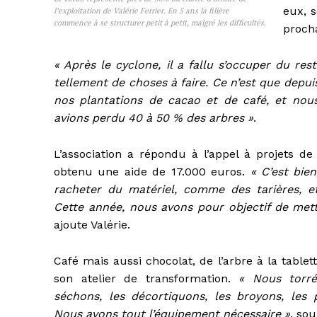
eux, s
l’exploitation de Valérie Ferrier. En 5 ans la filière
commence à se structurer petit à petit, malgré les difficultés.
procha
« Après le cyclone, il a fallu s’occuper du res
tellement de choses à faire. Ce n’est que depui
nos plantations de cacao et de café, et nou
avions perdu 40 à 50 % des arbres »
.
L’association a répondu à l’appel à projets d
obtenu une aide de 17.000 euros.
« C’est bie
racheter du matériel, comme des tarières, e
Cette année, nous avons pour objectif de mett
ajoute Valérie.
Café mais aussi chocolat, de l’arbre à la tablett
son atelier de transformation.
« Nous torré
séchons, les décortiquons, les broyons, les
Nous avons tout l’équipement nécessaire »
, sou