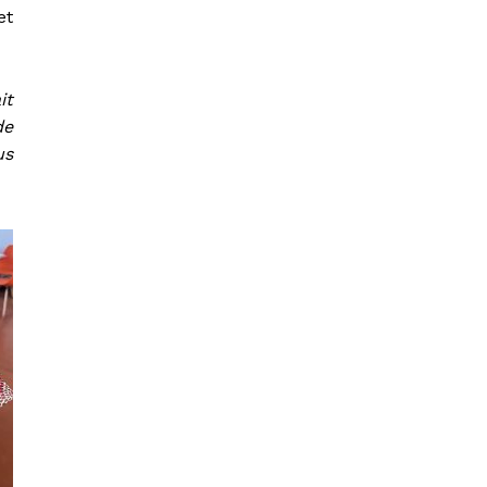
et
it
de
us