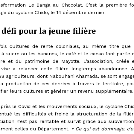
sformation Le Banga au Chocolat. C’est la première fo
ssage du cyclone Chido, le 14 décembre dernier.
éfi pour la jeune filière
fois cultures de rente coloniales, au même titre que 
à sucre ou les bananes, le café et le cacao font partie 
toire et du patrimoine de Mayotte. L’association, créée 
 vise à relancer cette filière longtemps abandonnée. 
, 28 agriculteurs, dont Nabouhani Ahamada, se sont engag
la production de ces denrées à travers le territoire, po
ifier leurs cultures et générer un revenu supplémentaire.
après le Covid et les mouvements sociaux, le cyclone Chi
ntué les difficultés et freiné la structuration de la filièr
ciation n’est pas rentable et survit grâce aux subvention
ment celles du Département.
« Ce qui est dommage, c’e