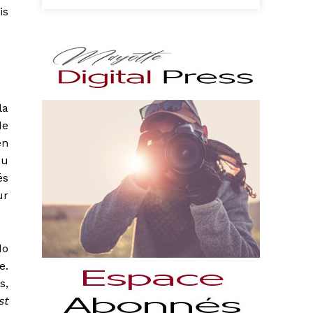
is
la
de
en
Au
és
ur
do
e.
s,
st