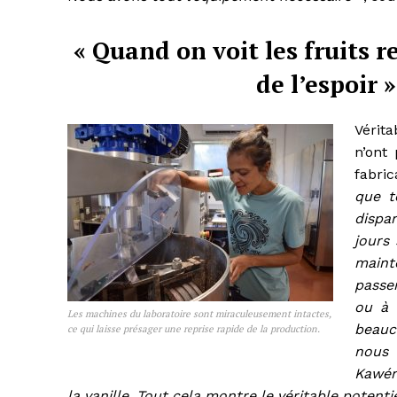
« Quand on voit les fruits r
de l’espoir »
Vérit
n’ont
fabri
que t
dispa
jours 
maint
passe
ou à 
Les machines du laboratoire sont miraculeusement intactes,
beauc
ce qui laisse présager une reprise rapide de la production.
nous 
Kawén
la vanille. Tout cela montre le véritable potentie