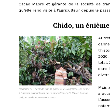
Cacao Maoré et gérante de la société de tran
qu’elle rend visite à l’agriculteur depuis le pa
Chido, un énième d
Autre
canne 
l’his
2020,
total
dans 
divers
Mais 
Nabouhani Ahamada sur sa parcelle à Bouyouni. Lui et les
a acce
27 autres producteurs de l’association Café Cacao Maoré
ont perdu de nombreux arbres.
L’asso
notam