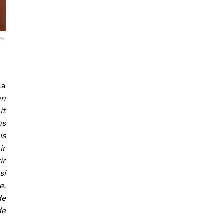
es
la
on
it
ns
is
ir
ir
si
e,
de
de