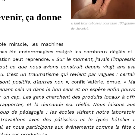
evenir, ça donne
Il faut trois cabosses pour faire 100 gramm
de chocolat.
able miracle, les machines
 pas été endommagées malgré les nombreux dégâts et 
cation peut reprendre. «
Sur le moment, j’avais l’impressi
out ce que nous avions construit depuis vingt ans ava
ru. C’est un traumatisme qui revient par vagues : certai
sont positifs, d’autres non »
, confie Valérie, émue.
« Ma
enant cela va dans le bon sens et on espère enfin pouvo
r un cap. Les gens cherchent des produits locaux à offr
rapporter, et la demande est réelle. Nous faisons aus
oup de pédagogie : les écoles visitent notre laboratoir
travaillons avec des pâtissiers et le lycée hôtelier 
i, et nous participons aux évènements comme la fête 
l de ces produits ! »