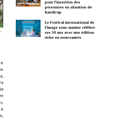
pour l’insertion des
personnes en situation de
handicap
Le Festival international de
l’image sous-marine célèbre
ne
ses 30 ans avec une édition
riche en nouveautés
re
de
s,
rs
le
On
 »
,
 à
s,