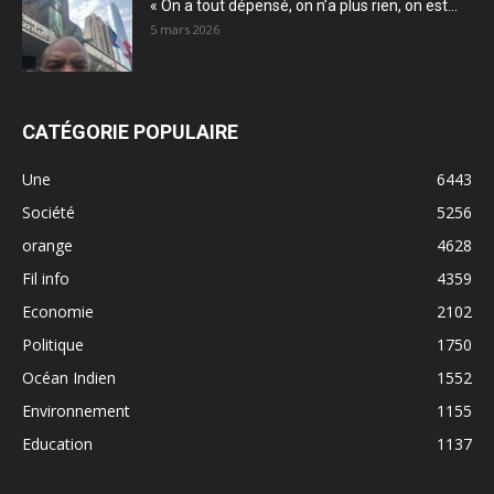
« On a tout dépensé, on n’a plus rien, on est...
5 mars 2026
CATÉGORIE POPULAIRE
Une
6443
Société
5256
orange
4628
Fil info
4359
Economie
2102
Politique
1750
Océan Indien
1552
Environnement
1155
Education
1137