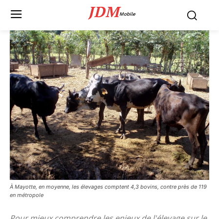
JDM
Mobile
À Mayotte, en moyenne, les élevages comptent 4,3 bovins, contre près de 119
en métropole
Pour mieux comprendre les enjeux de l'élevage sur le