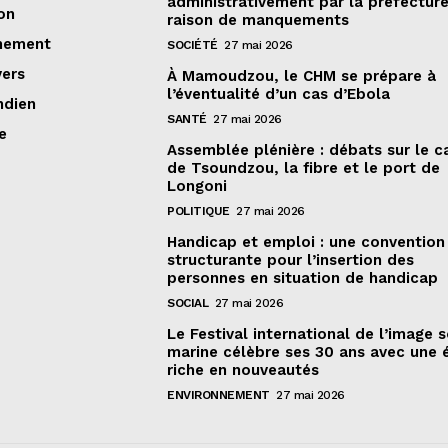
administrativement par la préfectur
on
raison de manquements
nement
SOCIÉTÉ
27 mai 2026
vers
À Mamoudzou, le CHM se prépare à
l’éventualité d’un cas d’Ebola
ndien
SANTÉ
27 mai 2026
e
Assemblée plénière : débats sur le 
de Tsoundzou, la fibre et le port de
Longoni
POLITIQUE
27 mai 2026
Handicap et emploi : une convention
structurante pour l’insertion des
personnes en situation de handicap
SOCIAL
27 mai 2026
Le Festival international de l’image 
marine célèbre ses 30 ans avec une 
riche en nouveautés
ENVIRONNEMENT
27 mai 2026