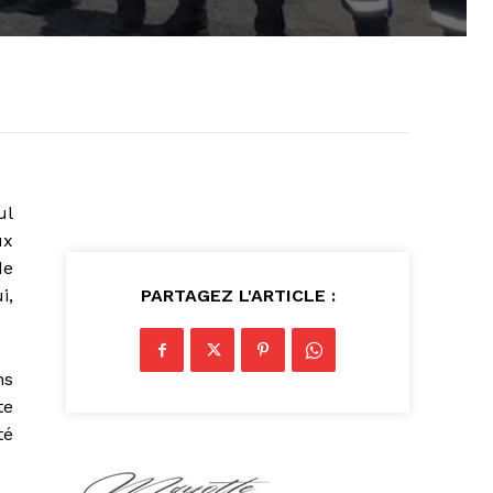
ul
ux
de
i,
PARTAGEZ L'ARTICLE :
ns
te
té