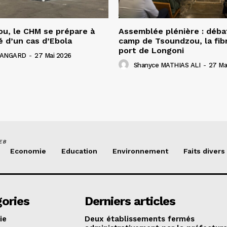
u, le CHM se prépare à
Assemblée plénière : déba
é d’un cas d’Ebola
camp de Tsoundzou, la fibr
port de Longoni
 HANGARD
-
27 Mai 2026
Shanyce MATHIAS ALI
-
27 Ma
EB
Economie
Education
Environnement
Faits divers
ories
Derniers articles
ie
Deux établissements fermés