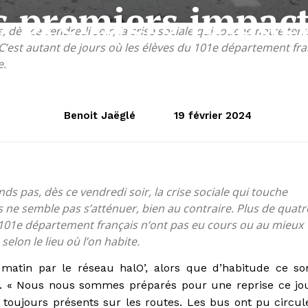
s premiers impac
, dès ce vendredi soir, la crise sociale qui touche notre te
! C’est autant de jours où les élèves du 101e département f
e.
Benoit Jaëglé
19 février 2024
ds pas, dès ce vendredi soir, la crise sociale qui touche
 ne semble pas s’atténuer, bien au contraire. Plus de quatr
u 101e département français n’ont pas eu cours ou au mieux
lon le lieu où l’on habite.
 matin par le réseau halO’, alors que d’habitude ce so
r. « Nous nous sommes préparés pour une reprise ce jo
 toujours présents sur les routes. Les bus ont pu circul