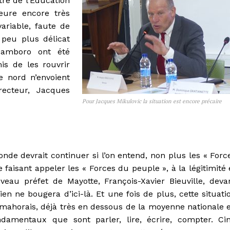
tre de l’Éducation
meure encore très
variable, faute de
 peu plus délicat
samboro ont été
is de les rouvrir
 nord n’envoient
recteur, Jacques
Pour Jacques Mikulovic la situation est encore précaire
nde devrait continuer si l’on entend, non plus les « Forc
 faisant appeler les « Forces du peuple », à la légitimité 
veau préfet de Mayotte, François-Xavier Bieuville, deva
rien ne bougera d’ici-là. Et une fois de plus, cette situati
mahorais, déjà très en dessous de la moyenne nationale 
ndamentaux que sont parler, lire, écrire, compter. Ci