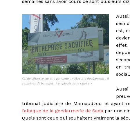
semaines sans avoir cours ce sont plusieurs diz
Aussi
sein 
est, 
devien
effet,
depui
secon
en tr
social,
Cri de détresse sur une pancarte : « Mayotte équipement : 6
semaines de barrages, 7 employés sans salaire »
Aussi
preuv
tribunal judiciaire de Mamoudzou et ayant 
l’attaque de la gendarmerie de Sada
par une cin
Quels sont ceux qui souhaitent vraiment la sécu