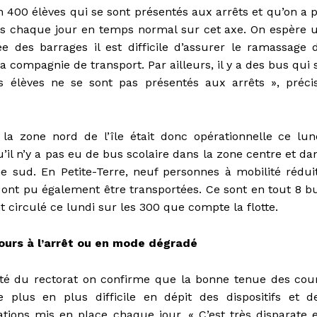
400 élèves qui se sont présentés aux arrêts et qu’on a 
ns chaque jour en temps normal sur cet axe. On espère 
e des barrages il est difficile d’assurer le ramassage 
a compagnie de transport. Par ailleurs, il y a des bus qui 
 élèves ne se sont pas présentés aux arrêts », préci
 la zone nord de l’île était donc opérationnelle ce lun
’il n’y a pas eu de bus scolaire dans la zone centre et da
ne sud. En Petite-Terre, neuf personnes à mobilité rédui
 ont pu également être transportées. Ce sont en tout 8 b
t circulé ce lundi sur les 300 que compte la flotte.
ours à l’arrêt ou en mode dégradé
té du rectorat on confirme que la bonne tenue des cou
e plus en plus difficile en dépit des dispositifs et d
ations mis en place chaque jour. « C’est très disparate 