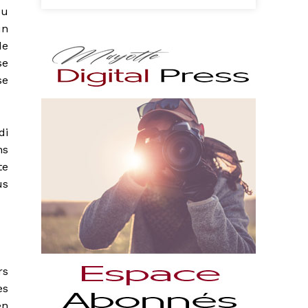
pu
un
de
se
se
di
ns
te
us
rs
es
en