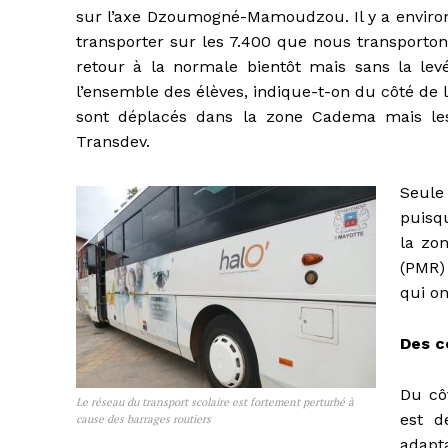
sur l’axe Dzoumogné-Mamoudzou. Il y a environ 
transporter sur les 7.400 que nous transporto
retour à la normale bientôt mais sans la levé
l’ensemble des élèves, indique-t-on du côté de l
sont déplacés dans la zone Cadema mais les
Transdev.
Seule
puisqu
la zo
(PMR)
qui on
Des c
Du cô
Le réseau du transport scolaire est fortement perturbé à
est d
cause des barrages routiers
adapt