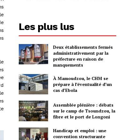
ns
le
de
Les plus lus
ns
es
Deux établissements fermés
administrativement par la
préfecture en raison de
le
manquements
es
ée
À Mamoudzou, le CHM se
prépare à l’éventualité d’un
rd
cas d’Ebola
le
es
Assemblée plénière : débats
te
sur le camp de Tsoundzou, la
fibre et le port de Longoni
Handicap et emploi : une
convention structurante