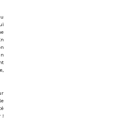
au
ui
me
En
on
un
nt
e,
ur
le
té
 !