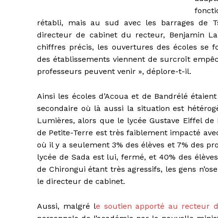
fonct
rétabli, mais au sud avec les barrages de Ts
directeur de cabinet du recteur, Benjamin La
chiffres précis, les ouvertures des écoles se 
des établissements viennent de surcroît empêc
professeurs peuvent venir », déplore-t-il.
Ainsi les écoles d’Acoua et de Bandrélé étaien
secondaire où là aussi la situation est hétér
Lumières, alors que le lycée Gustave Eiffel de 
de Petite-Terre est très faiblement impacté av
où il y a seulement 3% des élèves et 7% des pr
lycée de Sada est lui, fermé, et 40% des élèves
de Chirongui étant très agressifs, les gens n’os
le directeur de cabinet.
Aussi, malgré l
e soutien apporté au recteur 