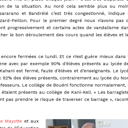
ion de la situation. Au nord cela semble plus ou moi
ararano et Bandrélé c’est très congestionné, indique 
zard-Peillon. Pour le premier degré nous n’avons pas 
font progressivement et certains actes de vandalisme da
her le bon déroulement des cours quand les élèves et l
t encore fermées ce lundi. Et ce n’est guère mieux dans 
ogène avec par exemple 90% d’élèves présents au lycée d
Kahani est fermé, faute d’élèves et d’enseignants. Le lyc
ec 92% des élèves présents, contrairement au lycée du No
ofesseurs. Le collège de Bouéni fonctionne normalement, 
 étaient présents au collège de Kani-Keli. « Les barragist
ent pas prendre le risque de traverser ce barrage », racon
de Mayotte
et aux