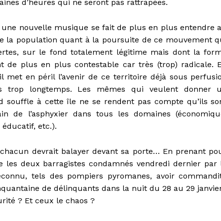
aines d’heures qui ne seront pas rattrapées.
, une nouvelle musique se fait de plus en plus entendre 
de la population quant à la poursuite de ce mouvement q
certes, sur le fond totalement légitime mais dont la for
t de plus en plus contestable car très (trop) radicale. 
 il met en péril l’avenir de ce territoire déjà sous perfusi
s trop longtemps. Les mêmes qui veulent donner 
d souffle à cette île ne se rendent pas compte qu’ils so
ain de l’asphyxier dans tous les domaines (économiqu
 éducatif, etc.).
 chacun devrait balayer devant sa porte… En prenant po
e les deux barragistes condamnés vendredi dernier par 
reconnu, tels des pompiers pyromanes, avoir commandi
quantaine de délinquants dans la nuit du 28 au 29 janvier
rité ? Et ceux le chaos ?